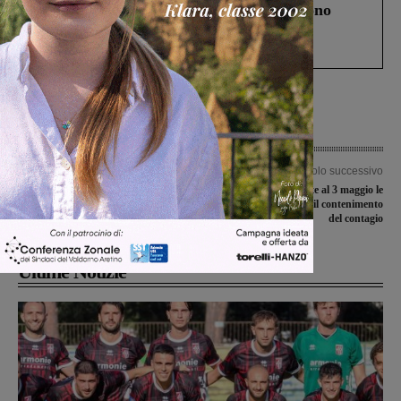
Un anno fa la strage in A1 in cui morirono
Gianni, Giulia e Franco. Lo schianto, il
processo, lo stop ai sorpassi fra tir....
Articolo precedente
Articolo successivo
Covid-19, il sindaco Benini fa il punto
Covid-19, prorogate al 3 maggio le
sulla situazione epidemiologica della
misure integrative per il contenimento
RSA Fabbri Bicoli
del contagio
Ultime Notizie