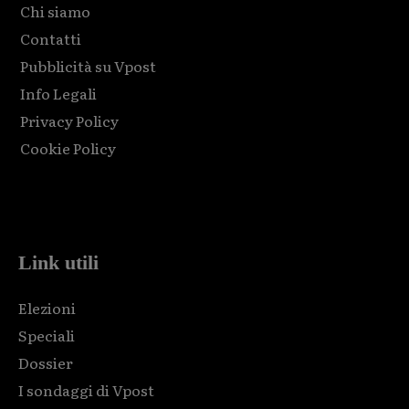
Chi siamo
Contatti
Pubblicità su Vpost
Info Legali
Privacy Policy
Cookie Policy
Html code here! Replace this with any non empty raw html
code and that's it.
Link utili
Elezioni
Speciali
Dossier
I sondaggi di Vpost