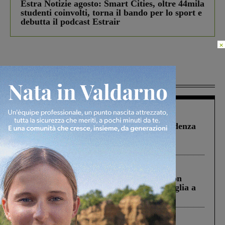
Estra Notizie agosto: Smart Cities, oltre 44mila
studenti coinvolti, torna il bando per lo sport e
debutta il podcast Estrair
×
Più lette
Figline Incisa Valdarno
1 Agosto 2026
Piscina di Figline finanziata oltre la scadenza
Pnrr, il gruppo di Fratelli d’Italia: “Un
ringraziamento al Governo”
Cronaca
3 Agosto 2026
Scomparso da una struttura di Castiglion
Fiorentino l’uomo che aveva ucciso la figlia a
Levane nel 2020
Cronaca
4 Agosto 2026