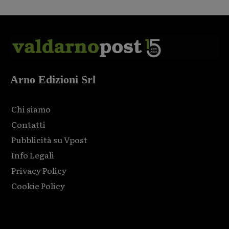
Arno Edizioni Srl
Chi siamo
Contatti
Pubblicità su Vpost
Info Legali
Privacy Policy
Cookie Policy
Html code here! Replace this with any non empty raw html
code and that's it.