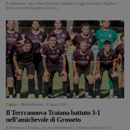
Il valdarnese, nato a San Giovanni Valdarno e oggi residente a Figline e
Incisa, racconta la genesi del suo...
Calcio
Michele Bossini
-
8 Agosto 2026
Il Terrranuova Traiana battuto 3-1
nell’amichevole di Grosseto
Il Terranuova Traiana, pur non demeritando, è stata sconfitto per 3-1