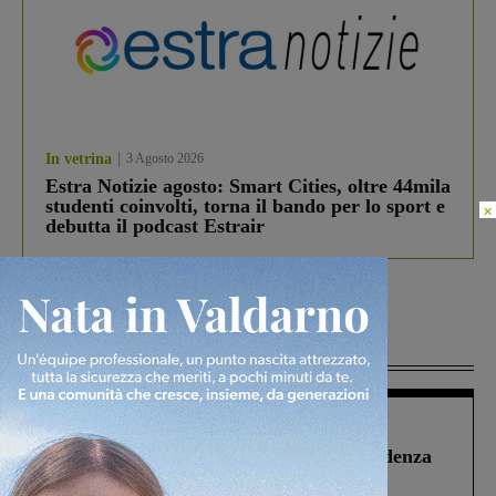
In vetrina
3 Agosto 2026
Estra Notizie agosto: Smart Cities, oltre 44mila
studenti coinvolti, torna il bando per lo sport e
×
debutta il podcast Estrair
Più lette
Figline Incisa Valdarno
1 Agosto 2026
Piscina di Figline finanziata oltre la scadenza
Pnrr, il gruppo di Fratelli d’Italia: “Un
ringraziamento al Governo”