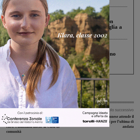
Cronaca
3 Agosto 2026
Scomparso da una struttura di Castiglion
Fiorentino l’uomo che aveva ucciso la figlia a
Levane nel 2020
Cronaca
4 Agosto 2026
Un anno fa la strage in A1 in cui morirono
Gianni, Giulia e Franco. Lo schianto, il
processo, lo stop ai sorpassi fra tir....
Articolo precedente
Articolo successivo
Un Ospedale di comunità a fianco del
La Futsal Sangiovannese attende il
Serristori, fondi per 2,8 milioni di
Montesicuro Tre Colli per l’ultima di
euro. Finanziata anche la Casa di
andata
comunità