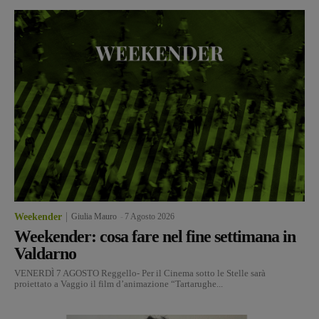
Weekender
Giulia Mauro
-
7 Agosto 2026
Weekender: cosa fare nel fine settimana in
Valdarno
VENERDÌ 7 AGOSTO Reggello- Per il Cinema sotto le Stelle sarà
proiettato a Vaggio il film d’animazione “Tartarughe...