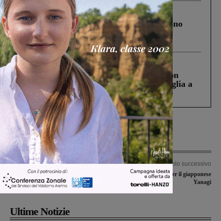
Cronaca
4 Agosto 2026
Un anno fa la strage in A1 in cui morirono
Gianni, Giulia e Franco. Lo schianto, il
processo, lo stop ai sorpassi fra tir....
Cronaca
3 Agosto 2026
Scomparso da una struttura di Castiglion
Fiorentino l’uomo che aveva ucciso la figlia a
Levane nel 2020
Articolo precedente
Articolo successivo
Rotatoria al casello, lavori
Arrivato il transfer per il giapponese
programmati nell’aiuola centrale
Yanagi
Ultime Notizie