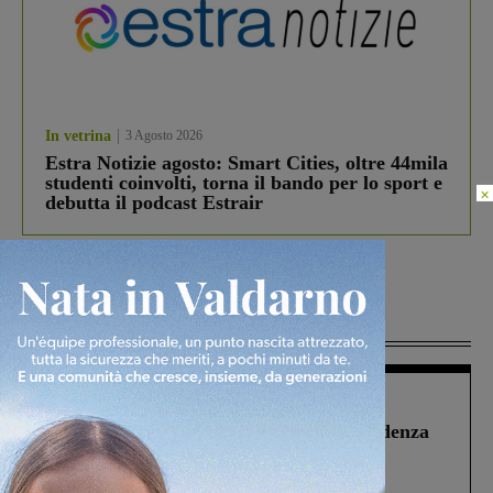
In vetrina
3 Agosto 2026
Estra Notizie agosto: Smart Cities, oltre 44mila
studenti coinvolti, torna il bando per lo sport e
×
debutta il podcast Estrair
Più lette
Figline Incisa Valdarno
1 Agosto 2026
Piscina di Figline finanziata oltre la scadenza
Pnrr, il gruppo di Fratelli d’Italia: “Un
ringraziamento al Governo”