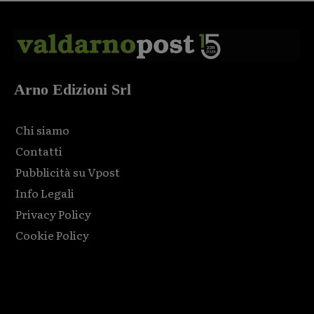
Arno Edizioni Srl
Chi siamo
Contatti
Pubblicità su Vpost
Info Legali
Privacy Policy
Cookie Policy
Html code here! Replace this with any non empty raw html
code and that's it.