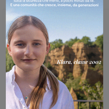
Monica Campani
Direttore
Share