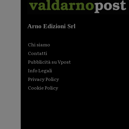
Arno Edizioni Srl
Chi siamo
Contatti
Pubblicità su Vpost
Info Legali
Privacy Policy
Cookie Policy
Html code here! Replace this with any non empty raw
html code and that's it.