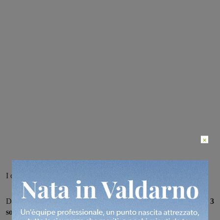
×
I dati della Asl Toscana centro
Dei 173 nuovi casi positivi al coronavirus in provincia di Firenze,
3
sono nel comune di Figline Incisa e 1 in quello di Rignano