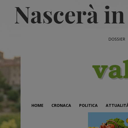
DOSSIER
HOME
CRONACA
POLITICA
ATTUALIT