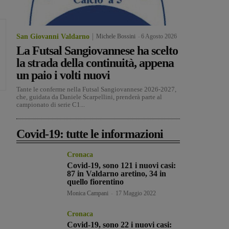
San Giovanni Valdarno
Michele Bossini
-
6 Agosto 2026
La Futsal Sangiovannese ha scelto
la strada della continuità, appena
un paio i volti nuovi
Tante le conferme nella Futsal Sangiovannese 2026-2027,
che, guidata da Daniele Scarpellini, prenderà parte al
campionato di serie C1...
Covid-19: tutte le informazioni
Cronaca
Covid-19, sono 121 i nuovi casi:
87 in Valdarno aretino, 34 in
quello fiorentino
Monica Campani
-
17 Maggio 2022
Cronaca
Covid-19, sono 22 i nuovi casi: