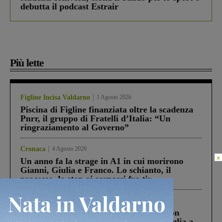
debutta il podcast Estrair
Più lette
Figline Incisa Valdarno
1 Agosto 2026
Piscina di Figline finanziata oltre la scadenza
Pnrr, il gruppo di Fratelli d’Italia: “Un
ringraziamento al Governo”
Cronaca
4 Agosto 2026
×
Un anno fa la strage in A1 in cui morirono
Gianni, Giulia e Franco. Lo schianto, il
processo, lo stop ai sorpassi fra tir....
Cronaca
3 Agosto 2026
Scomparso da una struttura di Castiglion
Fiorentino l’uomo che aveva ucciso la figlia a