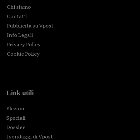
Chi siamo
Contatti
Pubblicità su Vpost
Info Legali
Privacy Policy
Cookie Policy
Html code here! Replace this with any non empty raw html
code and that's it.
Link utili
Elezioni
Speciali
Dossier
I sondaggi di Vpost