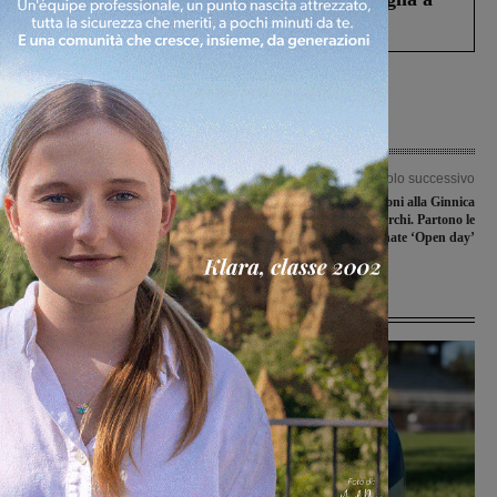
Levane nel 2020
Articolo precedente
Articolo successivo
Moby Dick Festival: “La vita
Al via le preiscrizioni alla Ginnica
davanti” è il tema della quarta
Giglio di Montevarchi. Partono le
edizione
giornate ‘Open day’
Ultime Notizie