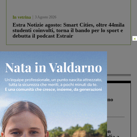
In vetrina
3 Agosto 2026
Estra Notizie agosto: Smart Cities, oltre 44mila
studenti coinvolti, torna il bando per lo sport e
debutta il podcast Estrair
×
Più lette
Cronaca
4 Agosto 2026
Un anno fa la strage in A1 in cui morirono
Gianni, Giulia e Franco. Lo schianto, il
processo, lo stop ai sorpassi fra tir....
Cronaca
3 Agosto 2026
Scomparso da una struttura di Castiglion
Fiorentino l’uomo che aveva ucciso la figlia a