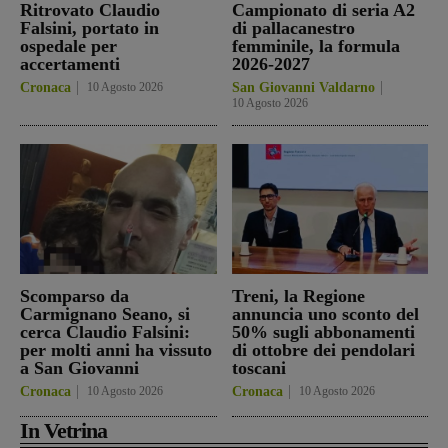
Ritrovato Claudio
Campionato di seria A2
Falsini, portato in
di pallacanestro
ospedale per
femminile, la formula
accertamenti
2026-2027
Cronaca
10 Agosto 2026
San Giovanni Valdarno
10 Agosto 2026
Scomparso da
Treni, la Regione
Carmignano Seano, si
annuncia uno sconto del
cerca Claudio Falsini:
50% sugli abbonamenti
per molti anni ha vissuto
di ottobre dei pendolari
a San Giovanni
toscani
Cronaca
10 Agosto 2026
Cronaca
10 Agosto 2026
In Vetrina