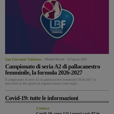
San Giovanni Valdarno
Michele Bossini
-
10 Agosto 2026
Campionato di seria A2 di pallacanestro
femminile, la formula 2026-2027
Il campionato di serie A2 di pallacanestro femminile 2026-2027 si
articolerà su due gironi di regular season come negli...
Covid-19: tutte le informazioni
Cronaca
Covid-19, sono 121 i nuovi casi: 87 in