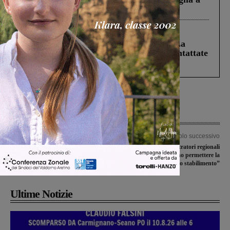
Levane nel 2020
Cronaca
5 Agosto 2026
Continuano le ricerche di Miah Billal. La
Prefettura: “In caso di avvistamento contattate
il 112”
Articolo precedente
Articolo successivo
Progetto cittadini attivi, doni alla
Bekaert, “Gli amministratori regionali
ASP-RSA Masaccio
e nazionali devono permettere la
salvezza lo stabilimento”
Ultime Notizie