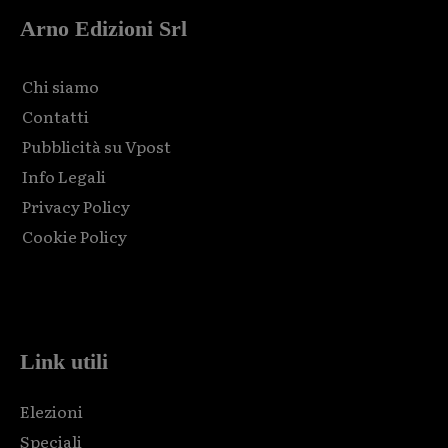
Arno Edizioni Srl
Chi siamo
Contatti
Pubblicità su Vpost
Info Legali
Privacy Policy
Cookie Policy
Html code here! Replace this with any non empty raw html
code and that's it.
Link utili
Elezioni
Speciali