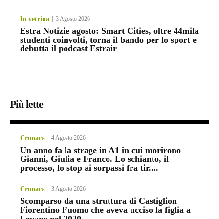
In vetrina
3 Agosto 2026
Estra Notizie agosto: Smart Cities, oltre 44mila
studenti coinvolti, torna il bando per lo sport e
debutta il podcast Estrair
Più lette
Cronaca
4 Agosto 2026
Un anno fa la strage in A1 in cui morirono
Gianni, Giulia e Franco. Lo schianto, il
processo, lo stop ai sorpassi fra tir....
Cronaca
3 Agosto 2026
Scomparso da una struttura di Castiglion
Fiorentino l’uomo che aveva ucciso la figlia a
Levane nel 2020