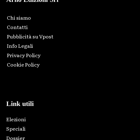
Chi siamo
Contatti
Pubblicità su Vpost
Info Legali
Privacy Policy
Cookie Policy
Html code here! Replace this with any non empty raw html
code and that's it.
Link utili
Elezioni
Speciali
Dossier