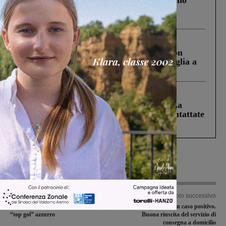
Un anno fa la strage in A1 in cui morirono
Gianni, Giulia e Franco. Lo schianto, il
processo, lo stop ai sorpassi fra tir....
Cronaca
3 Agosto 2026
Scomparso da una struttura di Castiglion
Fiorentino l’uomo che aveva ucciso la figlia a
Levane nel 2020
Cronaca
5 Agosto 2026
Continuano le ricerche di Miah Billal. La
Prefettura: “In caso di avvistamento contattate
il 112”
Articolo precedente
Articolo successivo
La rete di Mencagli con il Flaminia è il
Covid-19, nessun caso positivo.
“top gol” azzurro
Buona riuscita del servizio di
consegna a domicilio