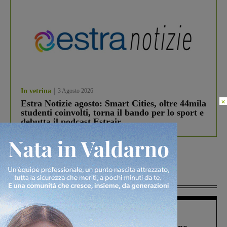
In vetrina
3 Agosto 2026
×
Estra Notizie agosto: Smart Cities, oltre 44mila
studenti coinvolti, torna il bando per lo sport e
debutta il podcast Estrair
Più lette
Cronaca
4 Agosto 2026