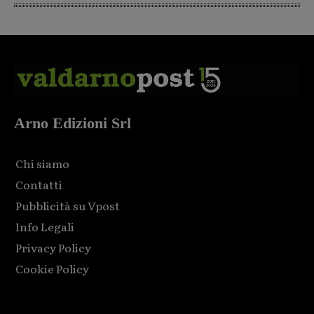
Arno Edizioni Srl
Chi siamo
Contatti
Pubblicità su Vpost
Info Legali
Privacy Policy
Cookie Policy
Html code here! Replace this with any non empty raw html
code and that's it.