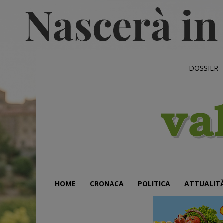
DOSSIER
HOME
CRONACA
POLITICA
ATTUALIT