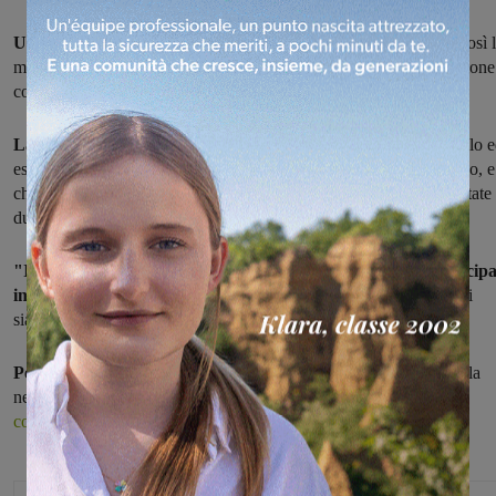
Un'iniziativa a favore delle famiglie bisognose
: viene definita così 
modalità di consegna di guanti in lattice e alcool dall'amministrazione
comunale.
La distribuzione inizierà nei prossimi giorni
, ma sarà rivolta solo 
esclusivamente a tutte le famiglie che dimostrino di averne bisogno, e
che sono impossibilitate a reperirle, in quanto hanno persone allettate
durante l'emergenza sanitaria.
"I più vulnerabili al contagio da Covid-19 sono il nostro principa
impegno – ricorda il Sindaco Daniele Lorenzini
– per questo ci
siamo mossi per reperire loro quanto necessario”.
Per fare richiesta di intervento
, oltre a fornire dettagli relativi alla
necessità, è possibile contattare l’email
protezionecivile@
comunerignano.it