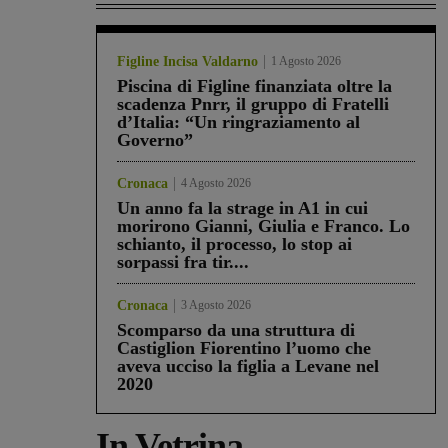
Figline Incisa Valdarno
1 Agosto 2026
Piscina di Figline finanziata oltre la
scadenza Pnrr, il gruppo di Fratelli
d’Italia: “Un ringraziamento al
Governo”
Cronaca
4 Agosto 2026
Un anno fa la strage in A1 in cui
morirono Gianni, Giulia e Franco. Lo
schianto, il processo, lo stop ai
sorpassi fra tir....
Cronaca
3 Agosto 2026
Scomparso da una struttura di
Castiglion Fiorentino l’uomo che
aveva ucciso la figlia a Levane nel
2020
In Vetrina