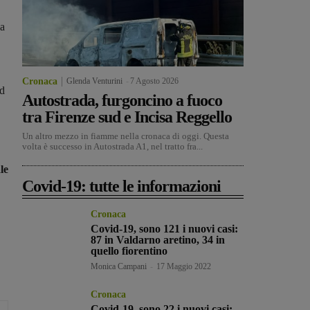
la
Cronaca
Glenda Venturini
-
7 Agosto 2026
ed
Autostrada, furgoncino a fuoco
tra Firenze sud e Incisa Reggello
Un altro mezzo in fiamme nella cronaca di oggi. Questa
volta è successo in Autostrada A1, nel tratto fra...
le
Covid-19: tutte le informazioni
Cronaca
Covid-19, sono 121 i nuovi casi:
87 in Valdarno aretino, 34 in
quello fiorentino
Monica Campani
-
17 Maggio 2022
Cronaca
Covid-19, sono 22 i nuovi casi: