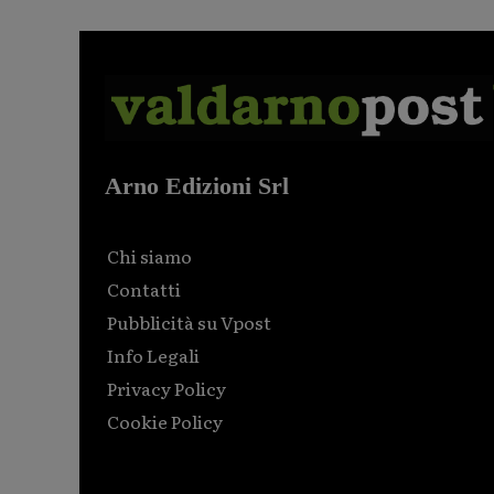
Arno Edizioni Srl
Chi siamo
Contatti
Pubblicità su Vpost
Info Legali
Privacy Policy
Cookie Policy
Html code here! Replace this with any non empty raw
html code and that's it.