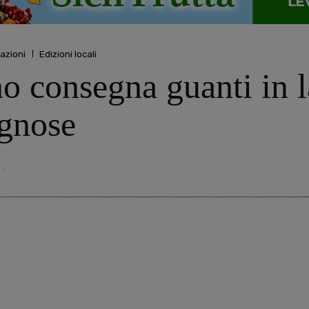
mazioni
Edizioni locali
 consegna guanti in la
ognose