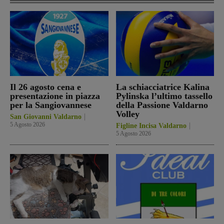
Il 26 agosto cena e
La schiacciatrice Kalina
presentazione in piazza
Pylinska l’ultimo tassello
per la Sangiovannese
della Passione Valdarno
Volley
San Giovanni Valdarno
5 Agosto 2026
Figline Incisa Valdarno
5 Agosto 2026