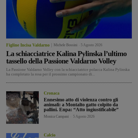
Figline Incisa Valdarno
Michele Bossini
-
5 Agosto 2026
La schiacciatrice Kalina Pylinska l’ultimo
tassello della Passione Valdarno Volley
La Passione Valdarno Volley con la schiacciatrice polacca Kalina Pylinska
ha completato la rosa per il prossimo campionato di...
Cronaca
Ennesimo atto di violenza contro gli
animali: a Montalto gatto colpito da
pallini. Enpa: “Atto ingiustificabile”
Monica Campani
-
5 Agosto 2026
Calcio