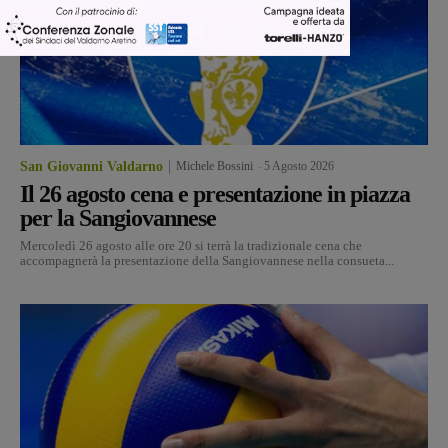
San Giovanni Valdarno
Michele Bossini
-
5 Agosto 2026
Il 26 agosto cena e presentazione in piazza
per la Sangiovannese
Mercoledì 26 agosto alle ore 20 si terrà la tradizionale cena che
accompagnerà la presentazione della Sangiovannese nella consueta...