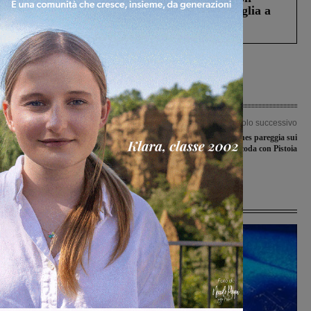
Fiorentino l’uomo che aveva ucciso la figlia a
Levane nel 2020
Articolo precedente
Articolo successivo
Enel al lavoro sulla rete elettrica della
La Futsal Sangiovannes pareggia sui
montagna: interventi fra Secchieta,
titoli di coda con Pistoia
Vallombrosa e Saltino
Ultime Notizie