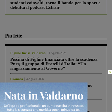
studenti coinvolti, torna il bando per lo sport e
debutta il podcast Estrair
Più lette
Figline Incisa Valdarno
1 Agosto 2026
Piscina di Figline finanziata oltre la scadenza
Pnrr, il gruppo di Fratelli d’Italia: “Un
ringraziamento al Governo”
×
Cronaca
4 Agosto 2026
Un anno fa la strage in A1 in cui morirono
Gianni, Giulia e Franco. Lo schianto, il
processo, lo stop ai sorpassi fra tir....
Cronaca
3 Agosto 2026
Scomparso da una struttura di Castiglion