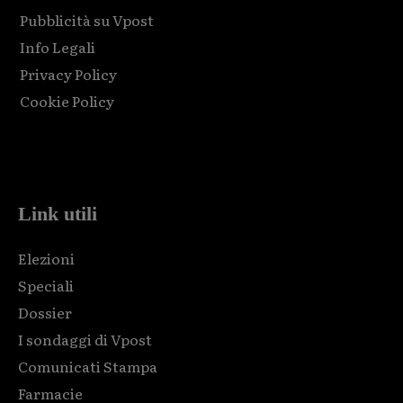
Pubblicità su Vpost
Info Legali
Privacy Policy
Cookie Policy
Html code here! Replace this with any non empty raw html
code and that's it.
Link utili
Elezioni
Speciali
Dossier
I sondaggi di Vpost
Comunicati Stampa
Farmacie