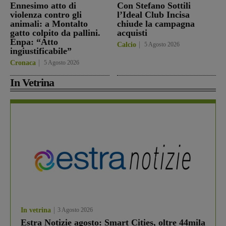
Ennesimo atto di
Con Stefano Sottili
violenza contro gli
l’Ideal Club Incisa
animali: a Montalto
chiude la campagna
gatto colpito da pallini.
acquisti
Enpa: “Atto
Calcio
5 Agosto 2026
ingiustificabile”
Cronaca
5 Agosto 2026
In Vetrina
In vetrina
3 Agosto 2026
Estra Notizie agosto: Smart Cities, oltre 44mila