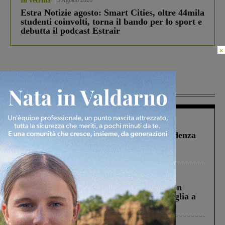
In vetrina
3 Agosto 2026
Estra Notizie agosto: Smart Cities, oltre 44mila
studenti coinvolti, torna il bando per lo sport e
debutta il podcast Estrair
×
Più lette
Figline Incisa Valdarno
1 Agosto 2026
Piscina di Figline finanziata oltre la scadenza
Pnrr, il gruppo di Fratelli d’Italia: “Un
ringraziamento al Governo”
Cronaca
3 Agosto 2026
Scomparso da una struttura di Castiglion
Fiorentino l’uomo che aveva ucciso la figlia a
Levane nel 2020