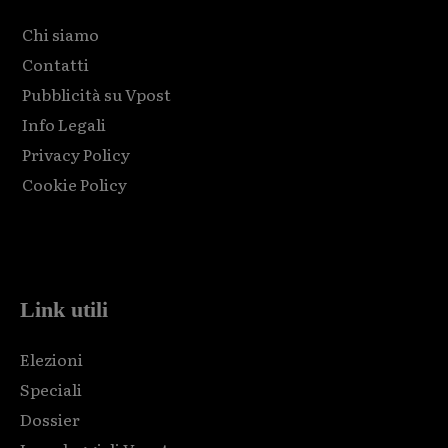
Chi siamo
Contatti
Pubblicità su Vpost
Info Legali
Privacy Policy
Cookie Policy
Html code here! Replace this with any non empty raw html
code and that's it.
Link utili
Elezioni
Speciali
Dossier