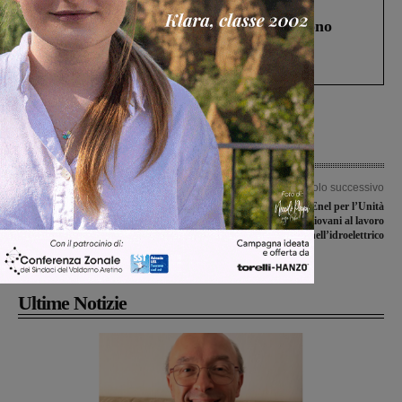
Cronaca
4 Agosto 2026
Un anno fa la strage in A1 in cui morirono
Gianni, Giulia e Franco. Lo schianto, il
processo, lo stop ai sorpassi fra tir....
Articolo precedente
Articolo successivo
Nuovo percorso di studi al
Due nuovi assunti da Enel per l’Unità
professionale Magiotti per
di Levane: giovani al lavoro
l’organizzazione e gestione di aziende
nell’idroelettrico
agrituristiche
Ultime Notizie