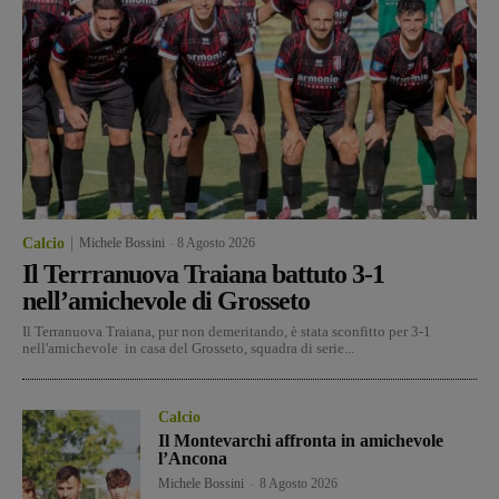
Calcio
Michele Bossini
-
8 Agosto 2026
Il Terrranuova Traiana battuto 3-1
nell’amichevole di Grosseto
Il Terranuova Traiana, pur non demeritando, è stata sconfitto per 3-1
nell'amichevole in casa del Grosseto, squadra di serie...
Calcio
Il Montevarchi affronta in amichevole
l’Ancona
Michele Bossini
-
8 Agosto 2026