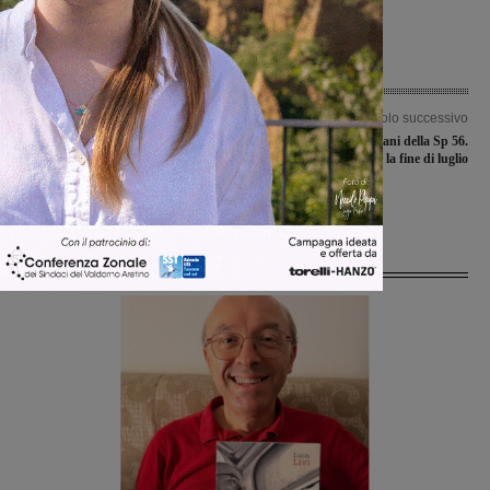
Articolo precedente
Articolo successivo
Conto alla rovescia per l’avvio dei
Brollo, chiusura domani della Sp 56.
saldi: forti le aspettative dei
Lavori terminati entro la fine di luglio
commercianti, dopo una stagione
partita in ritardo
Ultime Notizie