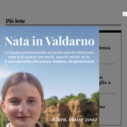
×
Più lette
Figline Incisa Valdarno
1 Agosto 2026
Piscina di Figline finanziata oltre la scadenza
Pnrr, il gruppo di Fratelli d’Italia: “Un
ringraziamento al Governo”
Cronaca
3 Agosto 2026
Scomparso da una struttura di Castiglion
Fiorentino l’uomo che aveva ucciso la figlia a
Levane nel 2020
Cronaca
4 Agosto 2026
Un anno fa la strage in A1 in cui morirono
Gianni, Giulia e Franco. Lo schianto, il
processo, lo stop ai sorpassi fra tir....