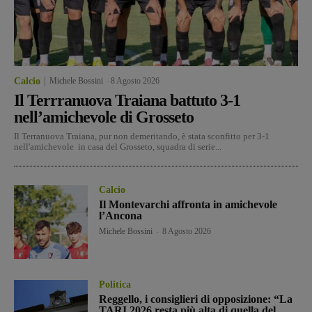
Calcio
Michele Bossini
-
8 Agosto 2026
Il Terrranuova Traiana battuto 3-1
nell’amichevole di Grosseto
Il Terranuova Traiana, pur non demeritando, è stata sconfitto per 3-1
nell'amichevole in casa del Grosseto, squadra di serie...
Calcio
Il Montevarchi affronta in amichevole
l’Ancona
Michele Bossini
-
8 Agosto 2026
Politica
Reggello, i consiglieri di opposizione: “La
TARI 2026 resta più alta di quella del