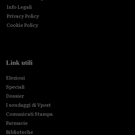
Info Legali
Privacy Policy
Cookie Policy
Html code here! Replace this with any non empty raw html
code and that's it.
Link utili
Elezioni
Speciali
Dossier
I sondaggi di Vpost
Comunicati Stampa
Farmacie
Biblioteche