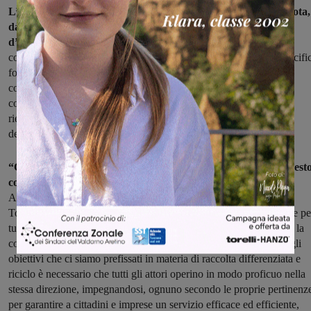
L’importo riconosciuto da Ato a Sei Toscana, chiarisce una nota,
da considerarsi autonomo e distinto rispetto al Corrispettivo
d’Ambito
da utilizzare a fini Pef e Tari: questo significa che non
comporterà ripercussione sulle tariffe, ma sarà coperto da uno specifi
fondo Ato costituito anni fa proprio per far fronte a possibili
contenziosi. Le parti hanno inoltre concordato che l’accordo di
conciliazione è propedeutico all’avvio della procedura per il
riequilibrio economico e finanziario della concessione e alla
definizione dei consuntivi dei servizi dal 2015 al 2017.
“Con la firma di oggi mettiamo finalmente la parola fine a quest
contenzioso che costituiva un intoppo
nei rapporti fra Società e
Autorità di ambito – dichiara Leonardo Masi, presidente di Sei
Toscana – ritengo che questo accordo possa e debba rappresentare pe
tutti un momento di svolta, rinsaldando ancora di più il rapporto e la
collaborazione fra il Gestore e i Comuni serviti. Per raggiungere gli
obiettivi che ci siamo prefissati in materia di raccolta differenziata e
riciclo è necessario che tutti gli attori operino in modo proficuo nella
stessa direzione, impegnandosi, ognuno secondo le proprie pertinenz
per garantire a cittadini e imprese un servizio efficace ed efficiente,