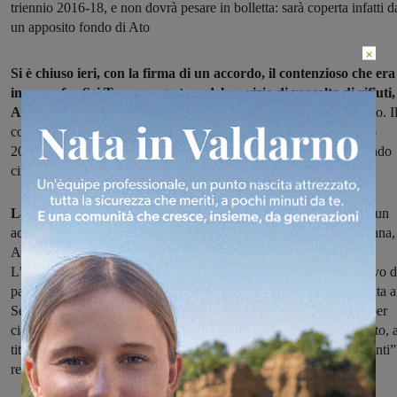
triennio 2016-18, e non dovrà pesare in bolletta: sarà coperta infatti d
un apposito fondo di Ato
×
Si è chiuso ieri, con la firma di un accordo, il contenzioso che era
in corso fra Sei Toscana, gestore del servizio di raccolta di rifiuti,
Ato Toscana Sud,
l'autorità di ambito di Arezzo, Siena e Grosseto. I
contenzioso riguardava i corrispettivi dei servizi svolti nel triennio
2016-2017-2018, per i quali Sei aveva presentato ricorso, chiedendo
circa 10 milioni di euro a suo avviso mancanti.
La somma, invece, si è "fermata" a 3 milioni e 380mila euro:
un
accordo bonario sottoscritto ieri dal direttore generale di Sei Toscana,
Alfredo Rosini e il direttore di Ato Toscana Sud, Paolo Diprima.
L’accordo, che prima di essere firmato ha ricevuto il parere positivo 
parte dell’Assemblea di Ato, prevede che la somma sia riconosciuta a
Sei Toscana in due quote, ciascuna di 1 milione e 690mila euro, per
ciascuna delle annualità 2016 e 2017, e un ulteriore riconoscimento, 
titolo di “costi generali inerenti la gestione del Corrispettivo impianti”
relativo all’anno 2018 per una somma di 430mila euro.