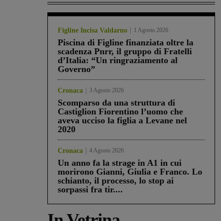
Figline Incisa Valdarno
1 Agosto 2026
Piscina di Figline finanziata oltre la
scadenza Pnrr, il gruppo di Fratelli
d’Italia: “Un ringraziamento al
Governo”
Cronaca
3 Agosto 2026
Scomparso da una struttura di
Castiglion Fiorentino l’uomo che
aveva ucciso la figlia a Levane nel
2020
Cronaca
4 Agosto 2026
Un anno fa la strage in A1 in cui
morirono Gianni, Giulia e Franco. Lo
schianto, il processo, lo stop ai
sorpassi fra tir....
In Vetrina