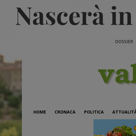
DOSSIER
HOME
CRONACA
POLITICA
ATTUALIT