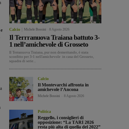
a
Calcio
Michele Bossini
-
8 Agosto 2026
 e
Il Terrranuova Traiana battuto 3-
l
1 nell’amichevole di Grosseto
Il Terranuova Traiana, pur non demeritando, è stata
sconfitto per 3-1 nell'amichevole in casa del Grosseto,
squadra di serie...
Calcio
Il Montevarchi affronta in
da
amichevole l’Ancona
Michele Bossini
-
8 Agosto 2026
a
Politica
Reggello, i consiglieri di
opposizione: “La TARI 2026
resta più alta di quella del 2022”