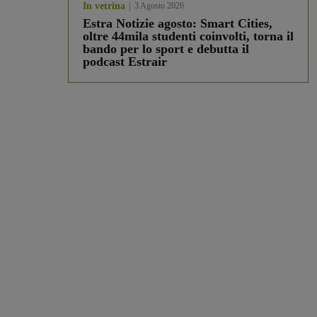
In vetrina
3 Agosto 2026
Estra Notizie agosto: Smart Cities,
oltre 44mila studenti coinvolti, torna il
bando per lo sport e debutta il
podcast Estrair