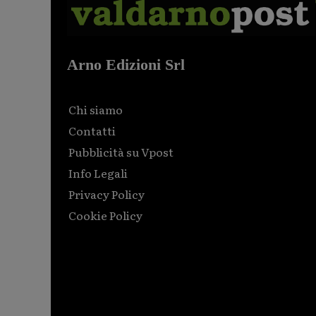
Arno Edizioni Srl
Chi siamo
Contatti
Pubblicità su Vpost
Info Legali
Privacy Policy
Cookie Policy
Html code here! Replace this with any non empty raw
html code and that's it.