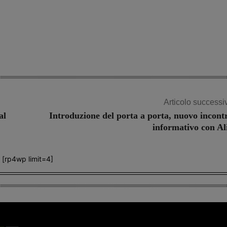
Share
Articolo successi
al
Introduzione del porta a porta, nuovo incont
informativo con Al
[rp4wp limit=4]