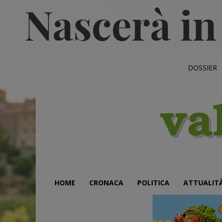
DOSSIER
HOME
CRONACA
POLITICA
ATTUALIT