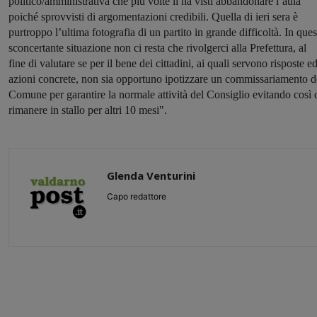
politico/amministrativa che più volte li ha visti abbandonare l’aula
poiché sprovvisti di argomentazioni credibili. Quella di ieri sera è
purtroppo l’ultima fotografia di un partito in grande difficoltà. In ques
sconcertante situazione non ci resta che rivolgerci alla Prefettura, al
fine di valutare se per il bene dei cittadini, ai quali servono risposte e
azioni concrete, non sia opportuno ipotizzare un commissariamento d
Comune per garantire la normale attività del Consiglio evitando così 
rimanere in stallo per altri 10 mesi".
Glenda Venturini
Capo redattore
Share