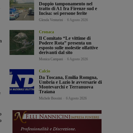
Doppio tamponamento nel
i
tratto di A1 fra Firenze sud e
Incisa: sei persone ferite
Glenda Venturini
-
6 Agosto 2026
Cronaca
Il Comitato “Le vittime di
n
Podere Rota” presenta un
esposto sulle molestie olfattive
derivanti dal sito
Monica Campani
-
6 Agosto 2026
Calcio
Da Toscana, Emilia Romgna,
Umbria e Lazio le avversarie di
Montevarchi e Terranuova
Traiana
e
Michele Bossini
-
6 Agosto 2026
o
o