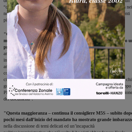
dell’erba sugli argini dell’Arno. Inizialmente abbiamo pensato ad un
“dispettuccio” ormai classico proposto dal gruppo di maggioranza ne
nostri confronti che solitamente veniva messo in scena su documenti
più impegnativi come le mozioni".
"Quando non abbiamo visto rientrare nessun consigliere di
maggioranza abbiamo capito che il nostro comune non ha solo u
problema politico
, noto ormai da tempo, ma un problema
amministrativo. Le funzioni del Consiglio – ricorda Naimi – sono
indispensabili per il buon funzionamento della macchina
amministrativa: non permettere il regolare svolgimento dei lavori
comporterebbe gravi ripercussioni anche sulla vita quotidiana dei
cittadini. La responsabilità di tutto questo non può che ricadere su chi
governa poiché in virtù delle ultime elezioni amministrative il gruppo
PD conta ben 11 consiglieri dei 9 sufficienti per garantire la votazion
dei documenti".
"Questa maggioranza – continua il consigliere M5S – subito dop
pochi mesi dall’inizio del mandato ha mostrato grande imbarazz
nella discussione di temi delicati ed un’incapacità