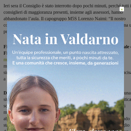
Ieri sera il Consiglio è stato interrotto dopo pochi minuti, perché tutti 
×
consiglieri di maggioranza presenti, insieme agli assessori, hanno
abbandonato l’aula. Il capogruppo M5S Lorenzo Naimi: “Il nostro
comune non ha solo un problema politico, noto ormai da tempo, ma 
problema amministrativo”
Finisce al centro delle polemiche politiche, il Consiglio comunale 
Figline e Incisa
che ieri sera si è
chiuso dopo pochi minuti per
mancanza del numero legale:
tutti i consiglieri comunali di
maggioranza presenti, insieme agli assessori (non era presente la
sindaca Giulia Mugnai) hanno infatti lasciato l'aula consiliare di Incis
a inizio seduta.
Duro il commento del Capogruppo 5 Stelle Naimi:
"È emersa una
situazione preoccupante: il PD sta mettendo a rischio l’attività politic
soprattutto amministrativa del Consiglio Comunale. I consiglieri di
maggioranza, ad eccezione degli assenti, hanno inspiegabilmente
abbandonato l’aula dopo pochi istanti dall’inizio della seduta quando
stava per essere discussa una nostra interrogazione in merito al taglio