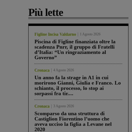
Più lette
Figline Incisa Valdarno
1 Agosto 2026
Piscina di Figline finanziata oltre la
scadenza Pnrr, il gruppo di Fratelli
d’Italia: “Un ringraziamento al
Governo”
Cronaca
4 Agosto 2026
Un anno fa la strage in A1 in cui
morirono Gianni, Giulia e Franco. Lo
schianto, il processo, lo stop ai
sorpassi fra tir....
Cronaca
3 Agosto 2026
Scomparso da una struttura di
Castiglion Fiorentino l’uomo che
aveva ucciso la figlia a Levane nel
2020