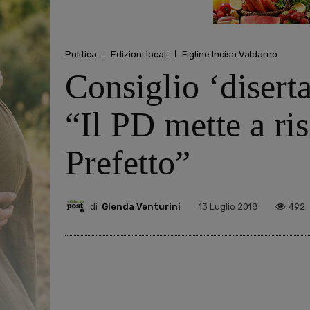
Politica
Edizioni locali
Figline Incisa Valdarno
Consiglio ‘disert
“Il PD mette a ris
Prefetto”
di
Glenda Venturini
492
13 Luglio 2018