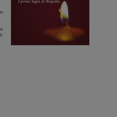
ta
d
el
di