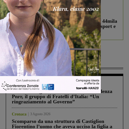
In vetrina
3 Agosto 2026
Estra Notizie agosto: Smart Cities, oltre 44mila
studenti coinvolti, torna il bando per lo sport e
debutta il podcast Estrair
Più lette
Figline Incisa Valdarno
1 Agosto 2026
Piscina di Figline finanziata oltre la scadenza
Pnrr, il gruppo di Fratelli d’Italia: “Un
ringraziamento al Governo”
Cronaca
3 Agosto 2026
Scomparso da una struttura di Castiglion
Fiorentino l’uomo che aveva ucciso la figlia a