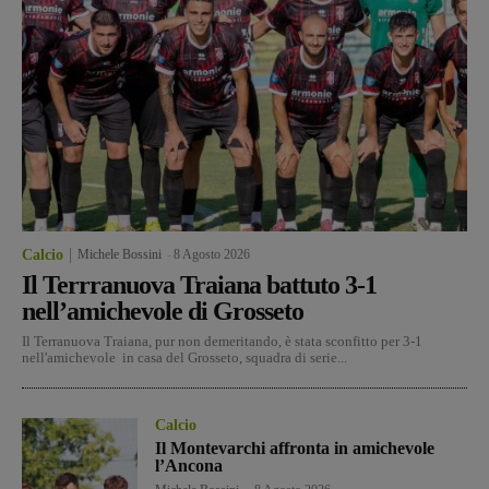
Calcio
Michele Bossini
-
8 Agosto 2026
Il Terrranuova Traiana battuto 3-1
nell’amichevole di Grosseto
Il Terranuova Traiana, pur non demeritando, è stata sconfitto per 3-1
nell'amichevole in casa del Grosseto, squadra di serie...
Calcio
Il Montevarchi affronta in amichevole
l’Ancona