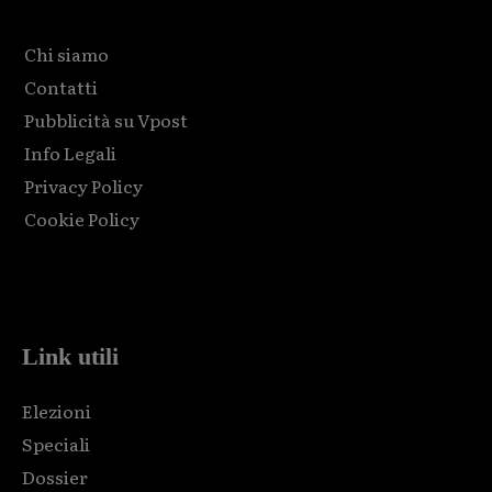
Chi siamo
Contatti
Pubblicità su Vpost
Info Legali
Privacy Policy
Cookie Policy
Html code here! Replace this with any non empty raw html
code and that's it.
Link utili
Elezioni
Speciali
Dossier