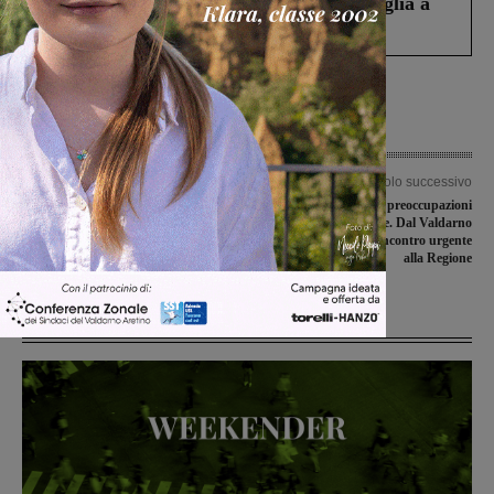
Fiorentino l’uomo che aveva ucciso la figlia a
Levane nel 2020
Articolo precedente
Articolo successivo
118 di Incisa, un infermiere h12 al
Trasporti scolastici, preoccupazioni
posto del medico ad agosto. Trovato
per settembre. Dal Valdarno
l’accordo
fiorentino chiesto un incontro urgente
alla Regione
Ultime Notizie