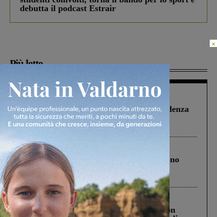
debutta il podcast Estrair
×
Più lette
Figline Incisa Valdarno
1 Agosto 2026
Piscina di Figline finanziata oltre la scadenza
Pnrr, il gruppo di Fratelli d’Italia: “Un
ringraziamento al Governo”
Cronaca
4 Agosto 2026
Un anno fa la strage in A1 in cui morirono
Gianni, Giulia e Franco. Lo schianto, il
processo, lo stop ai sorpassi fra tir....
Cronaca
3 Agosto 2026
Scomparso da una struttura di Castiglion