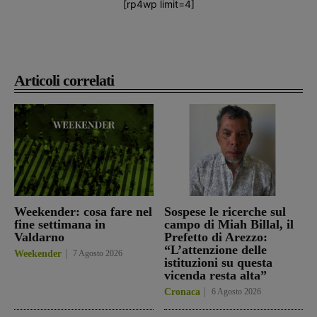
[rp4wp limit=4]
Articoli correlati
Weekender: cosa fare nel
Sospese le ricerche sul
fine settimana in
campo di Miah Billal, il
Valdarno
Prefetto di Arezzo:
“L’attenzione delle
Weekender
7 Agosto 2026
istituzioni su questa
vicenda resta alta”
Cronaca
6 Agosto 2026