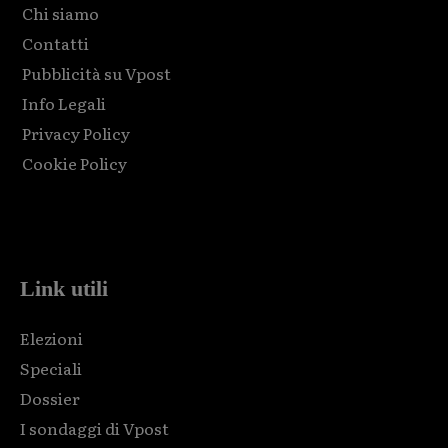
Chi siamo
Contatti
Pubblicità su Vpost
Info Legali
Privacy Policy
Cookie Policy
Html code here! Replace this with any non empty raw html
code and that's it.
Link utili
Elezioni
Speciali
Dossier
I sondaggi di Vpost