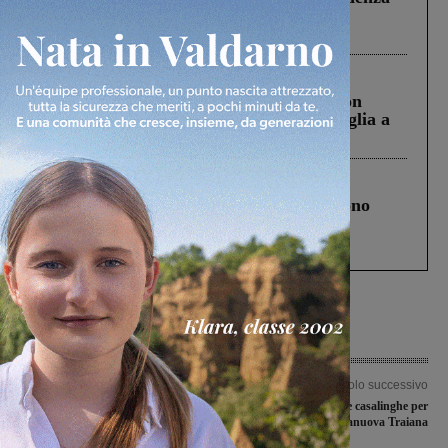
Pnrr, il gruppo di Fratelli d’Italia: “Un
ringraziamento al Governo”
Cronaca
3 Agosto 2026
Scomparso da una struttura di Castiglion
Fiorentino l’uomo che aveva ucciso la figlia a
Levane nel 2020
Cronaca
4 Agosto 2026
Un anno fa la strage in A1 in cui morirono
Gianni, Giulia e Franco. Lo schianto, il
processo, lo stop ai sorpassi fra tir....
Articolo precedente
Articolo successivo
Il Montevarchi annuncia
Sconfitte casalinghe per
provvedimenti nei confronti di Malotti
Sangiovannese e Terranuova Traiana