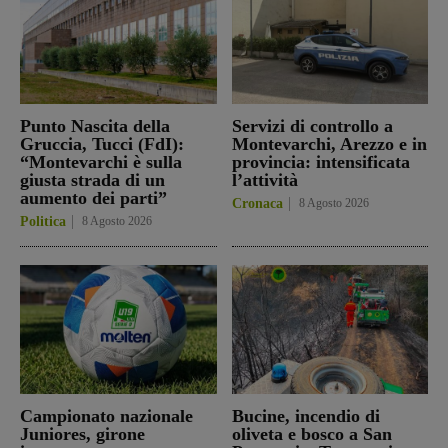
Punto Nascita della
Servizi di controllo a
Gruccia, Tucci (FdI):
Montevarchi, Arezzo e in
“Montevarchi è sulla
provincia: intensificata
giusta strada di un
l’attività
aumento dei parti”
Cronaca
8 Agosto 2026
Politica
8 Agosto 2026
Campionato nazionale
Bucine, incendio di
Juniores, girone
oliveta e bosco a San