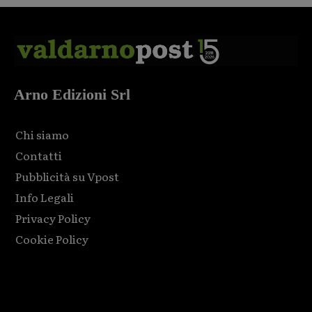
Arno Edizioni Srl
Chi siamo
Contatti
Pubblicità su Vpost
Info Legali
Privacy Policy
Cookie Policy
Html code here! Replace this with any non empty raw html
code and that's it.