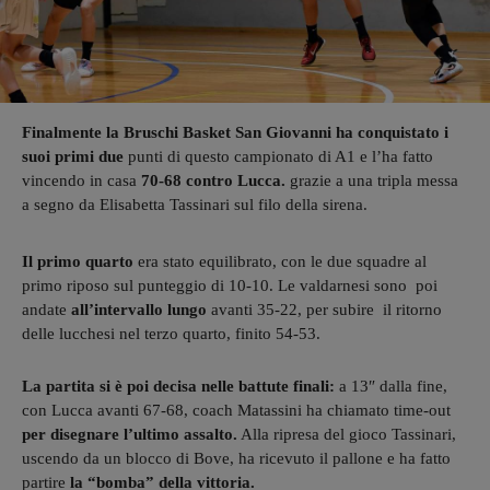
Finalmente la Bruschi Basket San Giovanni ha conquistato
i
suoi primi due
punti di questo campionato di A1 e l’ha fatto
vincendo in casa
70-68 contro Lucca.
grazie a una tripla messa
a segno da Elisabetta Tassinari sul filo della sirena.
Il primo quarto
era stato equilibrato, con le due squadre al
primo riposo sul punteggio di 10-10. Le valdarnesi sono poi
andate
all’intervallo lungo
avanti 35-22, per subire il ritorno
delle lucchesi nel terzo quarto, finito 54-53.
La partita si è poi decisa nelle battute finali:
a 13″ dalla fine,
con Lucca avanti 67-68, coach Matassini ha chiamato time-out
per disegnare l’ultimo assalto.
Alla ripresa del gioco Tassinari,
uscendo da un blocco di Bove, ha ricevuto il pallone e ha fatto
partire
la “bomba” della vittoria.