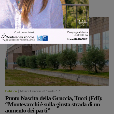
Ultime Notizie
Politica
Monica Campani
-
8 Agosto 2026
Punto Nascita della Gruccia, Tucci (FdI):
“Montevarchi è sulla giusta strada di un
aumento dei parti”