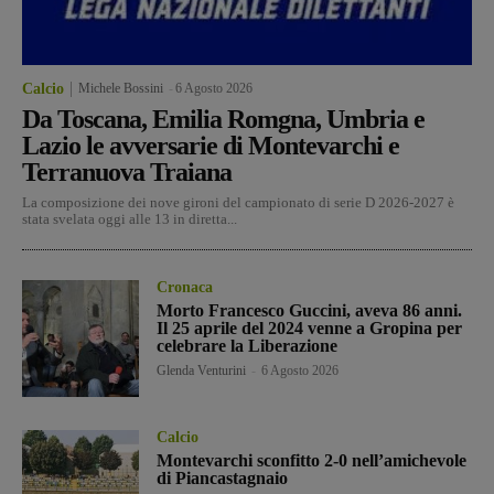
Calcio
Michele Bossini
-
6 Agosto 2026
Da Toscana, Emilia Romgna, Umbria e
Lazio le avversarie di Montevarchi e
Terranuova Traiana
La composizione dei nove gironi del campionato di serie D 2026-2027 è
stata svelata oggi alle 13 in diretta...
Cronaca
Morto Francesco Guccini, aveva 86 anni.
Il 25 aprile del 2024 venne a Gropina per
celebrare la Liberazione
Glenda Venturini
-
6 Agosto 2026
Calcio
Montevarchi sconfitto 2-0 nell’amichevole
di Piancastagnaio