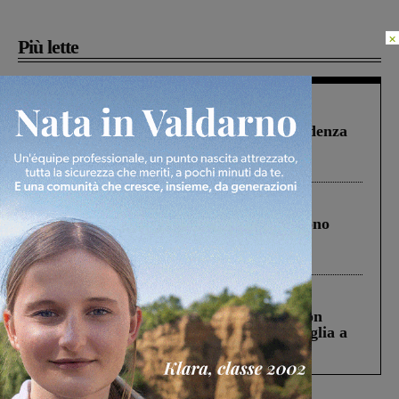
×
Più lette
Figline Incisa Valdarno
1 Agosto 2026
Piscina di Figline finanziata oltre la scadenza
Pnrr, il gruppo di Fratelli d’Italia: “Un
ringraziamento al Governo”
Cronaca
4 Agosto 2026
Un anno fa la strage in A1 in cui morirono
Gianni, Giulia e Franco. Lo schianto, il
processo, lo stop ai sorpassi fra tir....
Cronaca
3 Agosto 2026
Scomparso da una struttura di Castiglion
Fiorentino l’uomo che aveva ucciso la figlia a
Levane nel 2020