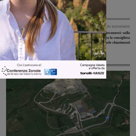
Articolo precedente
Articolo successivo
“Podere Rota chiusura nel 2021?
Liste civiche sangiovannesi: sulla
Confrontiamoci”
vicenda della palestra la consigliera
Scarnicci chiede chiarimenti
Ultime Notizie