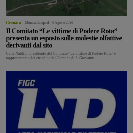
Cronaca
Monica Campani
-
6 Agosto 2026
Il Comitato “Le vittime di Podere Rota”
presenta un esposto sulle molestie olfattive
derivanti dal sito
Catia Naldini, presidente del Comitato "Le vittime di Podere Rota" e
rappresentante dei cittadini del Comune di S. Giovanni...