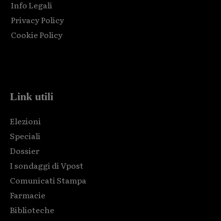
Info Legali
Privacy Policy
Cookie Policy
Html code here! Replace this with any non empty raw html
code and that's it.
Link utili
Elezioni
Speciali
Dossier
I sondaggi di Vpost
Comunicati Stampa
Farmacie
Biblioteche