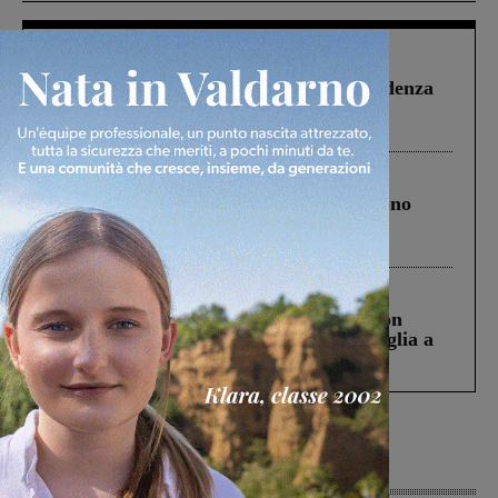
Figline Incisa Valdarno
1 Agosto 2026
Piscina di Figline finanziata oltre la scadenza
Pnrr, il gruppo di Fratelli d’Italia: “Un
ringraziamento al Governo”
Cronaca
4 Agosto 2026
Un anno fa la strage in A1 in cui morirono
Gianni, Giulia e Franco. Lo schianto, il
processo, lo stop ai sorpassi fra tir....
Cronaca
3 Agosto 2026
Scomparso da una struttura di Castiglion
Fiorentino l’uomo che aveva ucciso la figlia a
Levane nel 2020