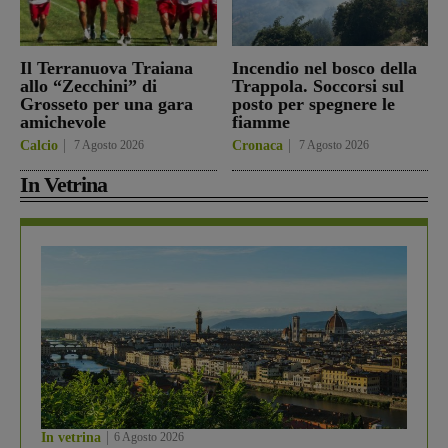
Il Terranuova Traiana
Incendio nel bosco della
allo “Zecchini” di
Trappola. Soccorsi sul
Grosseto per una gara
posto per spegnere le
amichevole
fiamme
Calcio
7 Agosto 2026
Cronaca
7 Agosto 2026
In Vetrina
In vetrina
6 Agosto 2026