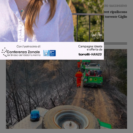
Articolo precedente
Articolo successivo
Consorzio Terranuova: i sindacati e
Volontari di Ethic-Street ripuliscono
l’azienda si confrontano in un
un tratto del torrente Giglio
incontro in Regione
Ultime Notizie