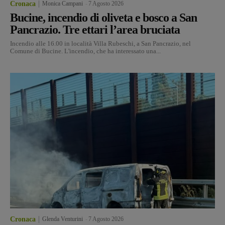
Cronaca
Monica Campani
-
7 Agosto 2026
Bucine, incendio di oliveta e bosco a San
Pancrazio. Tre ettari l’area bruciata
Incendio alle 16.00 in località Villa Rubeschi, a San Pancrazio, nel
Comune di Bucine. L'incendio, che ha interessato una...
Cronaca
Glenda Venturini
-
7 Agosto 2026