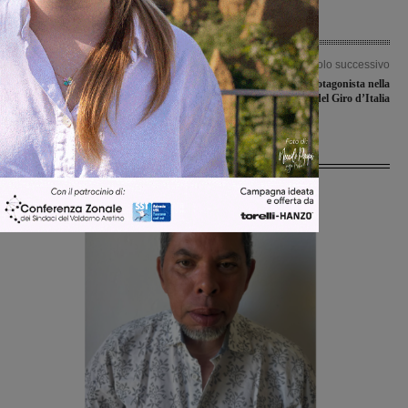
Articolo precedente
Articolo successivo
Il Montevarchi conferma Atos Rigucci
Vincenzo Albanese protagonista nella
sulla sua panchina
tredicesima tappa del Giro d’Italia
Ultime Notizie