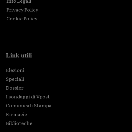
Info Legali
Privacy Policy
Cookie Policy
Html code here! Replace this with any non empty raw html
code and that's it.
Link utili
Elezioni
Speciali
Dossier
I sondaggi di Vpost
Comunicati Stampa
Farmacie
Biblioteche