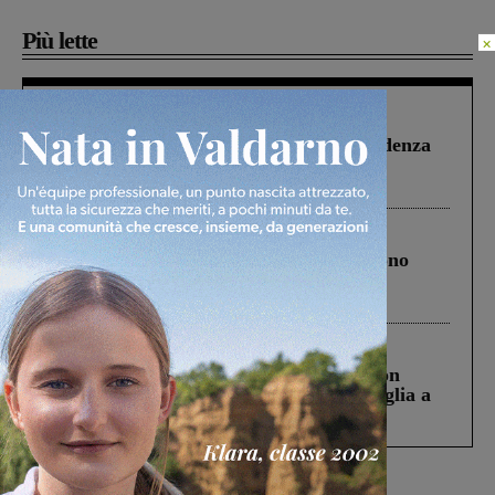
Più lette
×
Figline Incisa Valdarno
1 Agosto 2026
Piscina di Figline finanziata oltre la scadenza
Pnrr, il gruppo di Fratelli d’Italia: “Un
ringraziamento al Governo”
Cronaca
4 Agosto 2026
Un anno fa la strage in A1 in cui morirono
Gianni, Giulia e Franco. Lo schianto, il
processo, lo stop ai sorpassi fra tir....
Cronaca
3 Agosto 2026
Scomparso da una struttura di Castiglion
Fiorentino l’uomo che aveva ucciso la figlia a
Levane nel 2020