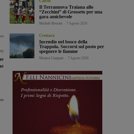
Calcio
Il Terranuova Traiana allo
“Zecchini” di Grosseto per una
gara amichevole
Michele Bossini
-
7 Agosto 2026
Cronaca
Incendio nel bosco della
Trappola. Soccorsi sul posto per
vo
spegnere le fiamme
Monica Campani
-
7 Agosto 2026
ne
ne