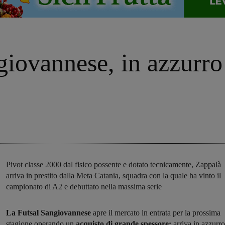
o
giovannese, in azzurro
Pivot classe 2000 dal fisico possente e dotato tecnicamente, Zappalà
arriva in prestito dalla Meta Catania, squadra con la quale ha vinto il
campionato di A2 e debuttato nella massima serie
La Futsal Sangiovannese
apre il mercato in entrata per la prossima
stagione operando un
acquisto di grande spessore:
arriva in azzurro