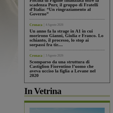
Piscina di Figline finanziata oltre la
scadenza Pnrr, il gruppo di Fratelli
d’Italia: “Un ringraziamento al
Governo”
Cronaca
4 Agosto 2026
Un anno fa la strage in A1 in cui
morirono Gianni, Giulia e Franco. Lo
schianto, il processo, lo stop ai
sorpassi fra tir....
Cronaca
3 Agosto 2026
Scomparso da una struttura di
Castiglion Fiorentino l’uomo che
aveva ucciso la figlia a Levane nel
2020
In Vetrina