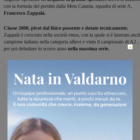
con la formula del prestito dalla Meta Catania, squadra di serie A,
Francesco Zappalà.
Classe 2000, pivot dal fisico possente e dotato tecnicamente
,
Zappalà è cresciuto nella società etnea, con la quale si è laureato anc
campione italiano nella categoria allievi e vinto il campionato di A2 ,
×
per poi debuttare lo scorso anno
nella massima serie.
Michele Bossini
Share