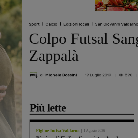
Sport
Calcio
Edizioni locali
San Giovanni Valdarn
Colpo Futsal San
Zappalà
di
Michele Bossini
890
19 Luglio 2019
Più lette
Figline Incisa Valdarno
1 Agosto 2026