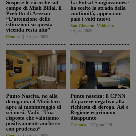
Sospese le ricerche sul
La Futsal Sangiovannese
campo di Miah Billal, il
ha scelto la strada della
Prefetto di Arezzo:
continuità, appena un
“L’attenzione delle
paio i volti nuovi
istituzioni su questa
San Giovanni Valdarno
vicenda resta alta”
6 Agosto 2026
Cronaca
6 Agosto 2026
Punto Nascita, no alla
Punto nascita: il CPNN
deroga ma il Ministero
dà parere negativo alla
apre al monitoraggio di
richiesta di deroga. Asl e
sei mesi. Vadi: “Una
Regione esprimono
risposta che valutiamo
disappunto
positivamente anche se
Cronaca
6 Agosto 2026
con prudenza”
Cronaca
6 Agosto 2026