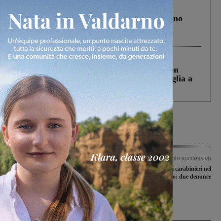
Cronaca
4 Agosto 2026
Un anno fa la strage in A1 in cui morirono
Gianni, Giulia e Franco. Lo schianto, il
processo, lo stop ai sorpassi fra tir....
Cronaca
3 Agosto 2026
Scomparso da una struttura di Castiglion
Fiorentino l’uomo che aveva ucciso la figlia a
Levane nel 2020
Articolo precedente
Articolo successivo
Al via i centri estivi: i ragazzi
Nuovo intervento dei carabinieri nel
riprendono le attività con i coetanei.
centro storico: due denunce
Parte delle spese a carico del Comune
Ultime Notizie