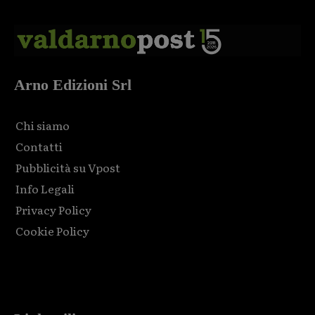
Arno Edizioni Srl
Chi siamo
Contatti
Pubblicità su Vpost
Info Legali
Privacy Policy
Cookie Policy
Html code here! Replace this with any non empty raw html
code and that's it.