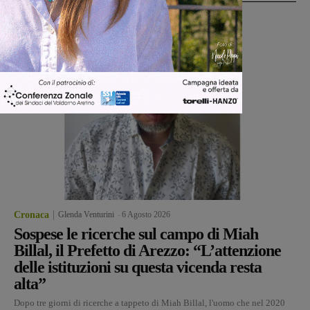
Cronaca
Glenda Venturini
-
6 Agosto 2026
Sospese le ricerche sul campo di Miah
Billal, il Prefetto di Arezzo: “L’attenzione
delle istituzioni su questa vicenda resta
alta”
Dopo tre giorni di ricerche a tappeto di Miah Billal, l'uomo che nel 2020