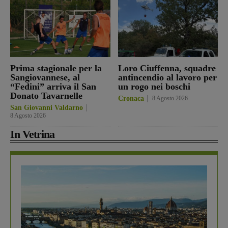
Prima stagionale per la
Loro Ciuffenna, squadre
Sangiovannese, al
antincendio al lavoro per
“Fedini” arriva il San
un rogo nei boschi
Donato Tavarnelle
Cronaca
8 Agosto 2026
San Giovanni Valdarno
8 Agosto 2026
In Vetrina