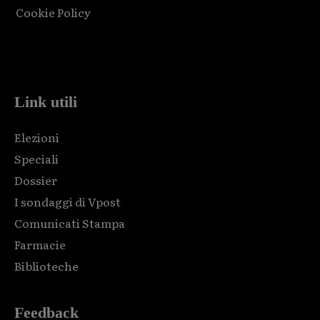
Cookie Policy
Html code here! Replace this with any non empty raw html
code and that's it.
Link utili
Elezioni
Speciali
Dossier
I sondaggi di Vpost
Comunicati Stampa
Farmacie
Biblioteche
Feedback