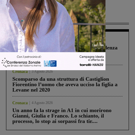
Più lette
Figline Incisa Valdarno
1 Agosto 2026
Piscina di Figline finanziata oltre la scadenza
Pnrr, il gruppo di Fratelli d’Italia: “Un
ringraziamento al Governo”
Cronaca
3 Agosto 2026
Scomparso da una struttura di Castiglion
Fiorentino l’uomo che aveva ucciso la figlia a
Levane nel 2020
Cronaca
4 Agosto 2026
Un anno fa la strage in A1 in cui morirono
Gianni, Giulia e Franco. Lo schianto, il
processo, lo stop ai sorpassi fra tir....