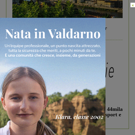
×
In vetrina
6 Agosto 2026
Gita di famiglia a Firenze: 5 idee per far
divertire i tuoi figli
In vetrina
3 Agosto 2026
Estra Notizie agosto: Smart Cities, oltre 44mila
studenti coinvolti, torna il bando per lo sport e
debutta il podcast Estrair