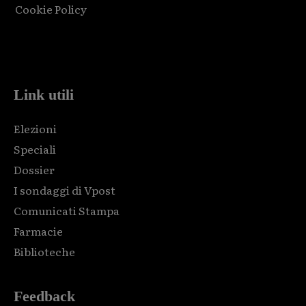
Cookie Policy
Html code here! Replace this with any non empty raw html
code and that's it.
Link utili
Elezioni
Speciali
Dossier
I sondaggi di Vpost
Comunicati Stampa
Farmacie
Biblioteche
Feedback