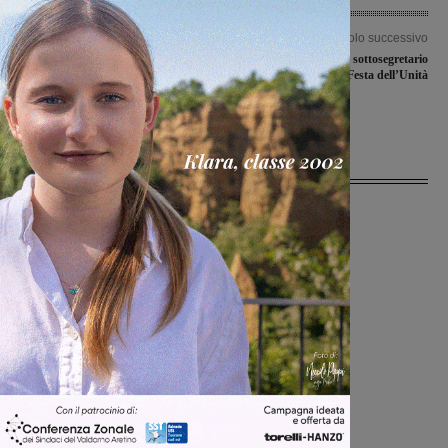
Articolo precedente
Articolo successivo
Stranieri in Valdarno, più che
Il Ministro Del Rio e il sottosegretario
un’invasione è una grande fuga. E
Lotti alla Festa dell’Unità
solo i cinesi tamponano il calo
demografico
Ultime Notizie