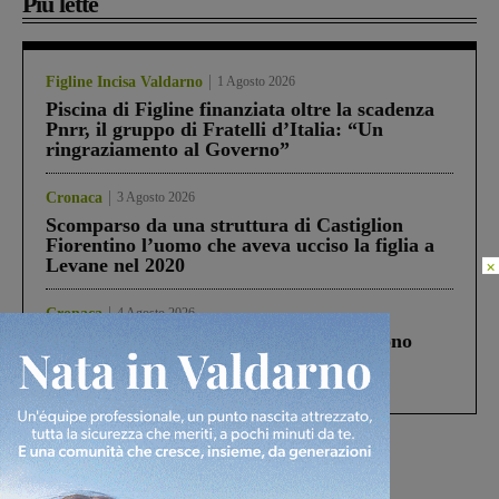
Più lette
Figline Incisa Valdarno
1 Agosto 2026
Piscina di Figline finanziata oltre la scadenza
Pnrr, il gruppo di Fratelli d’Italia: “Un
ringraziamento al Governo”
Cronaca
3 Agosto 2026
Scomparso da una struttura di Castiglion
Fiorentino l’uomo che aveva ucciso la figlia a
Levane nel 2020
×
Cronaca
4 Agosto 2026
Un anno fa la strage in A1 in cui morirono
Gianni, Giulia e Franco. Lo schianto, il
processo, lo stop ai sorpassi fra tir....