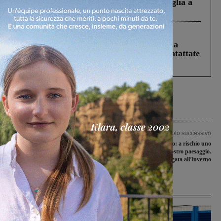
Fiorentino l’uomo che aveva ucciso la figlia a
Levane nel 2020
Cronaca
5 Agosto 2026
Continuano le ricerche di Miah Billal. La
Prefettura: “In caso di avvistamento contattate
il 112”
Articolo precedente
Articolo successivo
Cade all’alba da una finestra del
Cipressi sotto attacco: a rischio uno
secondo piano, 44enne in codice rosso
degli alberi tipici del nostro paesaggio.
a Careggi
La speranza è legata all’inverno
Ultime Notizie