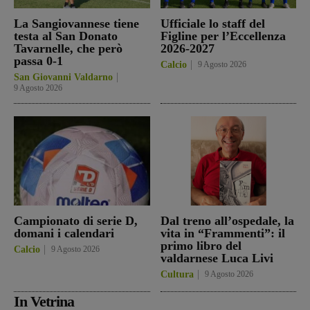
La Sangiovannese tiene
Ufficiale lo staff del
testa al San Donato
Figline per l’Eccellenza
Tavarnelle, che però
2026-2027
passa 0-1
Calcio
9 Agosto 2026
San Giovanni Valdarno
9 Agosto 2026
Campionato di serie D,
Dal treno all’ospedale, la
domani i calendari
vita in “Frammenti”: il
primo libro del
Calcio
9 Agosto 2026
valdarnese Luca Livi
Cultura
9 Agosto 2026
In Vetrina