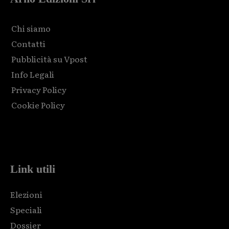
Chi siamo
Contatti
Pubblicità su Vpost
Info Legali
Privacy Policy
Cookie Policy
Html code here! Replace this with any non empty raw html
code and that's it.
Link utili
Elezioni
Speciali
Dossier