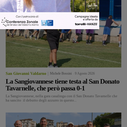
San Giovanni Valdarno
Michele Bossini
-
9 Agosto 2026
La Sangiovannese tiene testa al San Donato
Tavarnelle, che però passa 0-1
La Sangiovannese, nella gara casalinga con il San Donato Tavarnelle che
ha sancito il debutto degli azzurro in questo...