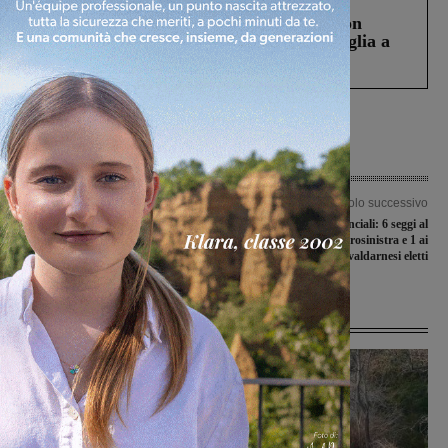
Scomparso da una struttura di Castiglion
Fiorentino l’uomo che aveva ucciso la figlia a
Levane nel 2020
Articolo precedente
Articolo successivo
Sessant’anni dall’eccidio di Kindu: la
Elezioni provinciali: 6 seggi al
commemorazione al Centro Missioni
centrodestra, 5 al centrosinistra e 1 ai
di Pace di Ricasoli
civici. I valdarnesi eletti
Ultime Notizie