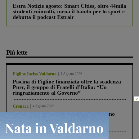
Estra Notizie agosto: Smart Cities, oltre 44mila
studenti coinvolti, torna il bando per lo sport e
debutta il podcast Estrair
Più lette
Figline Incisa Valdarno
1 Agosto 2026
Piscina di Figline finanziata oltre la scadenza
Pnrr, il gruppo di Fratelli d’Italia: “Un
ringraziamento al Governo”
×
Cronaca
4 Agosto 2026
Un anno fa la strage in A1 in cui morirono
Gianni, Giulia e Franco. Lo schianto, il
processo, lo stop ai sorpassi fra tir....
Cronaca
3 Agosto 2026