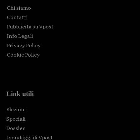
Chi siamo
Contatti
Pubblicità su Vpost
Info Legali
Privacy Policy
Cookie Policy
Html code here! Replace this with any non empty raw html
code and that's it.
Link utili
Elezioni
Speciali
Dossier
I sondaggi di Vpost