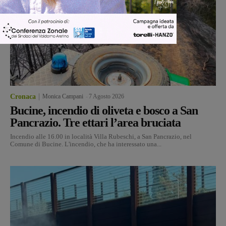
Cronaca
Monica Campani
-
7 Agosto 2026
Bucine, incendio di oliveta e bosco a San
Pancrazio. Tre ettari l’area bruciata
Incendio alle 16.00 in località Villa Rubeschi, a San Pancrazio, nel
Comune di Bucine. L'incendio, che ha interessato una...