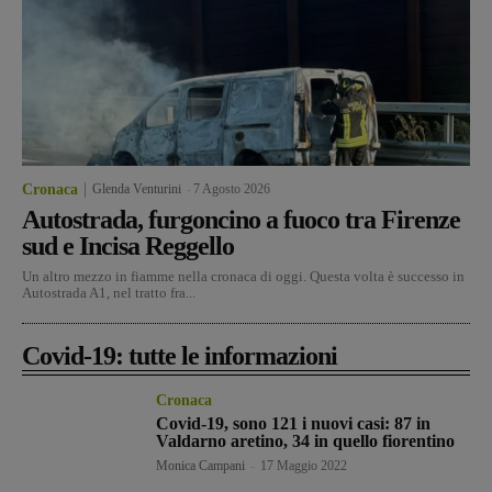
Cronaca
Glenda Venturini
-
7 Agosto 2026
Autostrada, furgoncino a fuoco tra Firenze
sud e Incisa Reggello
Un altro mezzo in fiamme nella cronaca di oggi. Questa volta è successo in
Autostrada A1, nel tratto fra...
Covid-19: tutte le informazioni
Cronaca
Covid-19, sono 121 i nuovi casi: 87 in
Valdarno aretino, 34 in quello fiorentino
Monica Campani
-
17 Maggio 2022