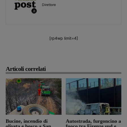
Direttore
[rp4wp limit=4]
Articoli correlati
Bucine, incendio di
Autostrada, furgoncino a
oliveta e bosco a San
fuoco tra Firenze sud e