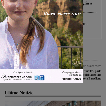
Fiorentino l’uomo che aveva ucciso la figlia a
Levane nel 2020
Cronaca
4 Agosto 2026
Un anno fa la strage in A1 in cui morirono
Gianni, Giulia e Franco. Lo schianto, il
processo, lo stop ai sorpassi fra tir....
Articolo precedente
Articolo successivo
Chiuso l’ufficio comunale di Faella.
“Un’esperienza terribile”, parla
L’amministrazione comunale cerca
Martina testimone dell’attentato
altri locali
terroristico a Barcellona
Ultime Notizie