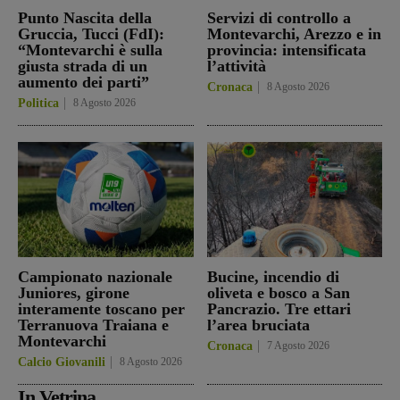
Punto Nascita della
Servizi di controllo a
Gruccia, Tucci (FdI):
Montevarchi, Arezzo e in
“Montevarchi è sulla
provincia: intensificata
giusta strada di un
l’attività
aumento dei parti”
Cronaca
8 Agosto 2026
Politica
8 Agosto 2026
Campionato nazionale
Bucine, incendio di
Juniores, girone
oliveta e bosco a San
interamente toscano per
Pancrazio. Tre ettari
Terranuova Traiana e
l’area bruciata
Montevarchi
Cronaca
7 Agosto 2026
Calcio Giovanili
8 Agosto 2026
In Vetrina