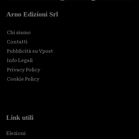
Arno Edizioni Srl
Chi siamo
Contatti
Pubblicità su Vpost
Info Legali
Privacy Policy
Cookie Policy
Html code here! Replace this with any non empty raw html
code and that's it.
Link utili
Elezioni