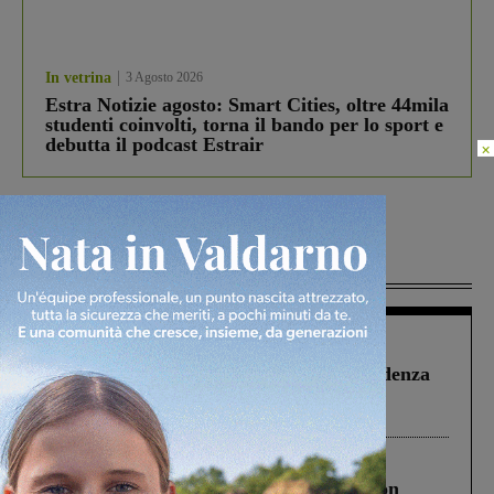
In vetrina
3 Agosto 2026
Estra Notizie agosto: Smart Cities, oltre 44mila
studenti coinvolti, torna il bando per lo sport e
debutta il podcast Estrair
×
Più lette
Figline Incisa Valdarno
1 Agosto 2026
Piscina di Figline finanziata oltre la scadenza
Pnrr, il gruppo di Fratelli d’Italia: “Un
ringraziamento al Governo”
Cronaca
3 Agosto 2026
Scomparso da una struttura di Castiglion