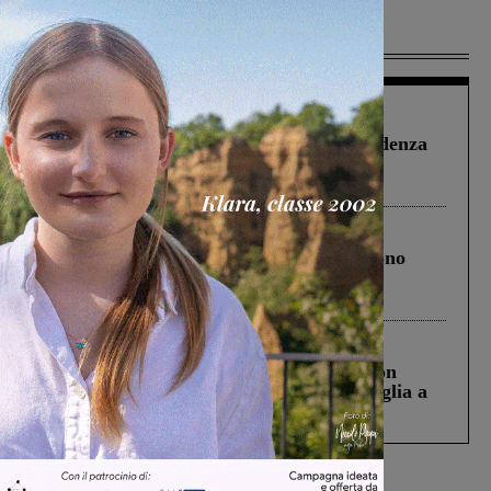
Più lette
Figline Incisa Valdarno
1 Agosto 2026
Piscina di Figline finanziata oltre la scadenza
Pnrr, il gruppo di Fratelli d’Italia: “Un
ringraziamento al Governo”
Cronaca
4 Agosto 2026
Un anno fa la strage in A1 in cui morirono
Gianni, Giulia e Franco. Lo schianto, il
processo, lo stop ai sorpassi fra tir....
Cronaca
3 Agosto 2026
Scomparso da una struttura di Castiglion
Fiorentino l’uomo che aveva ucciso la figlia a
Levane nel 2020