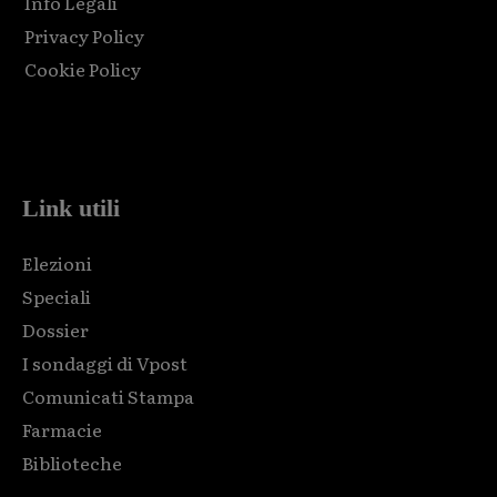
Info Legali
Privacy Policy
Cookie Policy
Html code here! Replace this with any non empty raw html
code and that's it.
Link utili
Elezioni
Speciali
Dossier
I sondaggi di Vpost
Comunicati Stampa
Farmacie
Biblioteche