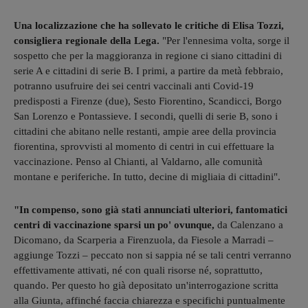
Una localizzazione che ha sollevato le critiche di Elisa Tozzi,
consigliera regionale della Lega.
"Per l'ennesima volta, sorge il
sospetto che per la maggioranza in regione ci siano cittadini di
serie A e cittadini di serie B. I primi, a partire da metà febbraio,
potranno usufruire dei sei centri vaccinali anti Covid-19
predisposti a Firenze (due), Sesto Fiorentino, Scandicci, Borgo
San Lorenzo e Pontassieve. I secondi, quelli di serie B, sono i
cittadini che abitano nelle restanti, ampie aree della provincia
fiorentina, sprovvisti al momento di centri in cui effettuare la
vaccinazione. Penso al Chianti, al Valdarno, alle comunità
montane e periferiche. In tutto, decine di migliaia di cittadini".
"In compenso, sono già stati annunciati ulteriori, fantomatici
centri di vaccinazione sparsi un po' ovunque,
da Calenzano a
Dicomano, da Scarperia a Firenzuola, da Fiesole a Marradi –
aggiunge Tozzi – peccato non si sappia né se tali centri verranno
effettivamente attivati, né con quali risorse né, soprattutto,
quando. Per questo ho già depositato un'interrogazione scritta
alla Giunta, affinché faccia chiarezza e specifichi puntualmente