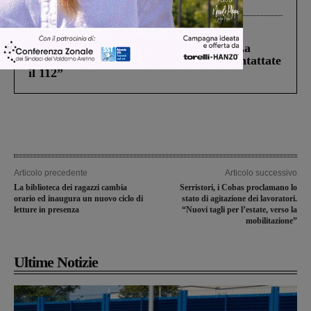
Levane nel 2020
Cronaca
5 Agosto 2026
Continuano le ricerche di Miah Billal. La
Prefettura: “In caso di avvistamento contattate
il 112”
Articolo precedente
Articolo successivo
La biblioteca dei ragazzi cambia
Serristori, i Cobas proclamano lo
orario ed inaugura un nuovo ciclo di
stato di agitazione dei lavoratori.
letture in presenza
“Nuovi tagli per l’estate, verso la
mobilitazione”
Ultime Notizie