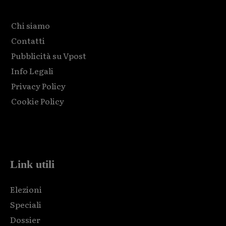
Chi siamo
Contatti
Pubblicità su Vpost
Info Legali
Privacy Policy
Cookie Policy
Html code here! Replace this with any non empty raw html
code and that's it.
Link utili
Elezioni
Speciali
Dossier