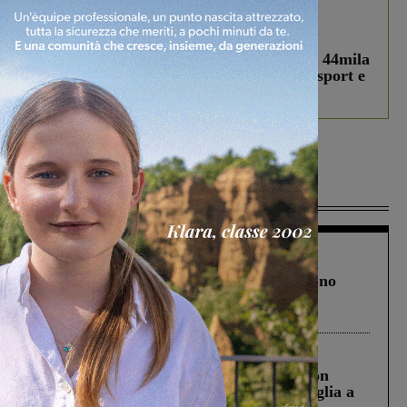
In vetrina
3 Agosto 2026
Estra Notizie agosto: Smart Cities, oltre 44mila
studenti coinvolti, torna il bando per lo sport e
debutta il podcast Estrair
Più lette
Cronaca
4 Agosto 2026
Un anno fa la strage in A1 in cui morirono
Gianni, Giulia e Franco. Lo schianto, il
processo, lo stop ai sorpassi fra tir....
Cronaca
3 Agosto 2026
Scomparso da una struttura di Castiglion
Fiorentino l’uomo che aveva ucciso la figlia a