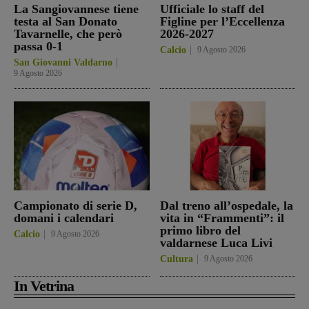
La Sangiovannese tiene
Ufficiale lo staff del
testa al San Donato
Figline per l’Eccellenza
Tavarnelle, che però
2026-2027
passa 0-1
Calcio
9 Agosto 2026
San Giovanni Valdarno
9 Agosto 2026
Campionato di serie D,
Dal treno all’ospedale, la
domani i calendari
vita in “Frammenti”: il
primo libro del
Calcio
9 Agosto 2026
valdarnese Luca Livi
Cultura
9 Agosto 2026
In Vetrina