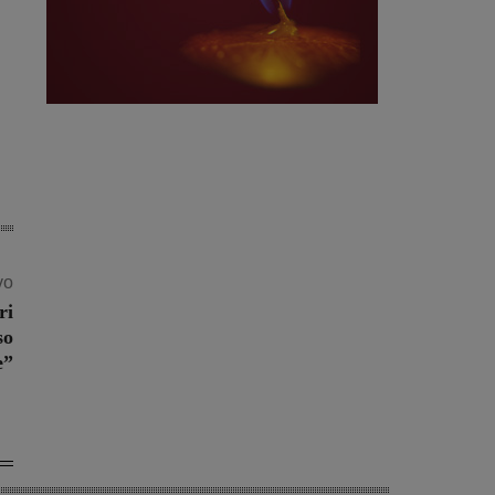
vo
ri
so
e”