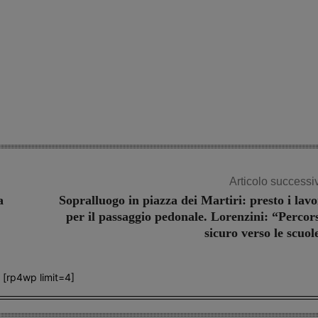
Articolo successi
a
Sopralluogo in piazza dei Martiri: presto i lavo
per il passaggio pedonale. Lorenzini: “Percor
sicuro verso le scuol
[rp4wp limit=4]