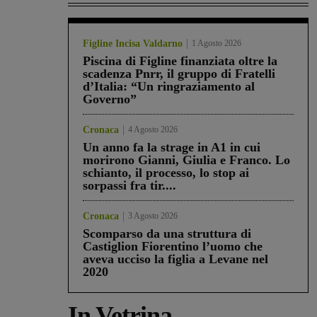
Figline Incisa Valdarno
1 Agosto 2026
Piscina di Figline finanziata oltre la
scadenza Pnrr, il gruppo di Fratelli
d’Italia: “Un ringraziamento al
Governo”
Cronaca
4 Agosto 2026
Un anno fa la strage in A1 in cui
morirono Gianni, Giulia e Franco. Lo
schianto, il processo, lo stop ai
sorpassi fra tir....
Cronaca
3 Agosto 2026
Scomparso da una struttura di
Castiglion Fiorentino l’uomo che
aveva ucciso la figlia a Levane nel
2020
In Vetrina