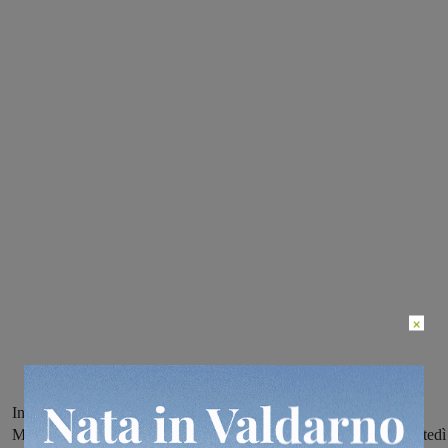
×
Iniziano le attività dei due centri socio-educativi del comune di
Montevarchi. Pochi giorni per iscriversi: da giovedì 23 fino a martedì