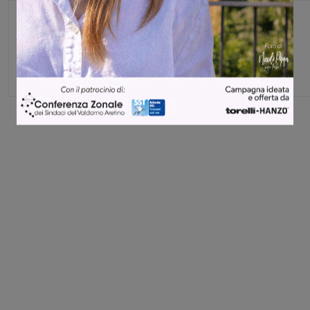
Glenda Venturini
Capo redattore
Share