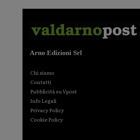
Arno Edizioni Srl
Chi siamo
Contatti
Pubblicità su Vpost
Info Legali
Privacy Policy
Cookie Policy
Html code here! Replace this with any non empty raw
html code and that's it.