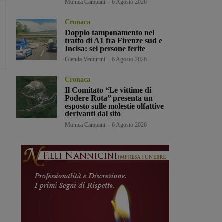
Monica Campani
-
6 Agosto 2026
Cronaca
Doppio tamponamento nel
tratto di A1 fra Firenze sud e
Incisa: sei persone ferite
Glenda Venturini
-
6 Agosto 2026
Cronaca
Il Comitato “Le vittime di
Podere Rota” presenta un
esposto sulle molestie olfattive
derivanti dal sito
Monica Campani
-
6 Agosto 2026