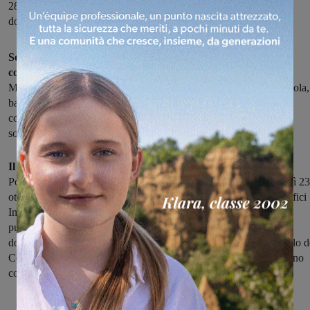
28 ottobre, all’ufficio InComune di Montevarchi o Levane. Le
domande saranno accolte secondo l’ordine di protocollo
Sono pronti a riaprire le porte i due centri socio educativi del
comune di Montevarchi:
"Il Cerchio", alla Leonardo da Vinci a
Montevarchi, e "Il piccolo principe" a Levane. Ai centri dopo scuola,
bambini e i ragazzi di elementari e medie svolgono attività
come compiti in gruppo e laboratori creativi, animazione e
socializzazione.
Il costo di partecipazione alle attività è di 90 euro a bambino.
Pochi giorni per effettuare le iscrizioni, che sono aperte da giovedì 23
ottobre e fino a martedì 28. Le iscrizioni si prendono presso gli uffici
InComune di Montevarchi e di Levane, negli orari di apertura al
pubblico. Dal momento che i due centri sono a numero chiuso, le
domande verranno accolte seguendo l’ordine di arrivo al protocollo d
Comune. L’esito della domanda e la data di inizio dei centri saranno
comunicate in seguito.