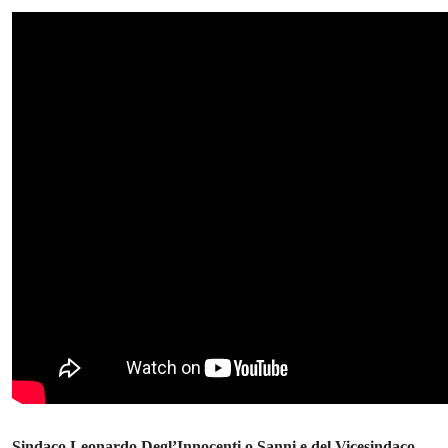
Sindaco Leonardo Degl’Innocenti o Sanni e del Vicesindaco