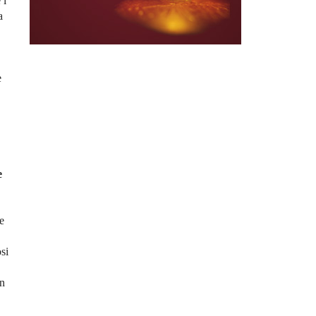
 i
a
e
e
re
si
on