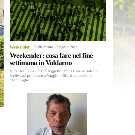
Weekender
Giulia Mauro
-
7 Agosto 2026
Weekender: cosa fare nel fine
settimana in Valdarno
VENERDÌ 7 AGOSTO Reggello- Per il Cinema sotto le
Stelle sarà proiettato a Vaggio il film d’animazione
“Tartarughe...