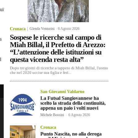
ui
Cronaca
Glenda Venturini
-
6 Agosto 2026
Sospese le ricerche sul campo di
a
Miah Billal, il Prefetto di Arezzo:
“L’attenzione delle istituzioni su
questa vicenda resta alta”
l
Dopo tre giorni di ricerche a tappeto di Miah Billal, l'uomo
che nel 2020 uccise sua figlia e ferì...
San Giovanni Valdarno
La Futsal Sangiovannese ha
scelto la strada della continuità,
appena un paio i volti nuovi
Michele Bossini
-
6 Agosto 2026
Cronaca
Punto Nascita, no alla deroga