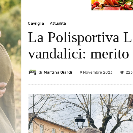
Cavriglia
Attualità
La Polisportiva La
vandalici: merito 
di
Martina Giardi
223
9 Novembre 2023