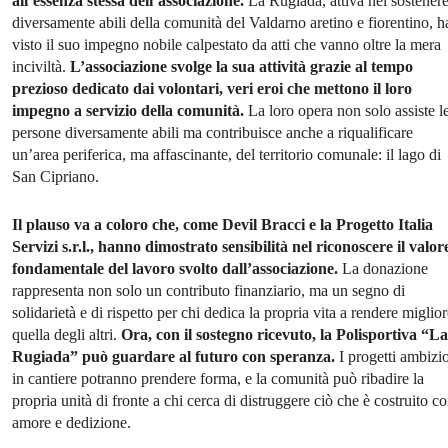
all’essenza stessa dell’associazione.
La Rugiada, attiva nel sostenere
diversamente abili della comunità del Valdarno aretino e fiorentino, h
visto il suo impegno nobile calpestato da atti che vanno oltre la mera
inciviltà.
L’associazione svolge la sua attività grazie al tempo
prezioso dedicato dai volontari, veri eroi che mettono il loro
impegno a servizio della comunità.
La loro opera non solo assiste l
persone diversamente abili ma contribuisce anche a riqualificare
un’area periferica, ma affascinante, del territorio comunale: il lago di
San Cipriano.
Il plauso va a coloro che, come Devil Bracci e la Progetto Italia
Servizi s.r.l., hanno dimostrato sensibilità nel riconoscere il valor
fondamentale del lavoro svolto dall’associazione.
La donazione
rappresenta non solo un contributo finanziario, ma un segno di
solidarietà e di rispetto per chi dedica la propria vita a rendere miglio
quella degli altri.
Ora, con il sostegno ricevuto, la Polisportiva “La
Rugiada” può guardare al futuro con speranza.
I progetti ambizio
in cantiere potranno prendere forma, e la comunità può ribadire la
propria unità di fronte a chi cerca di distruggere ciò che è costruito c
amore e dedizione.