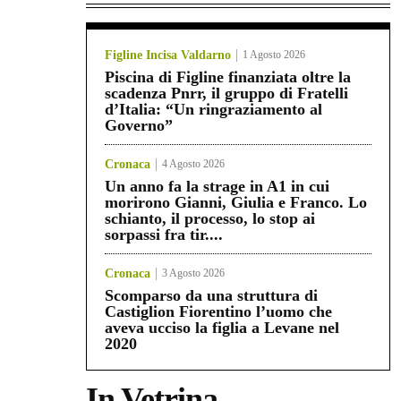
Figline Incisa Valdarno
1 Agosto 2026
Piscina di Figline finanziata oltre la
scadenza Pnrr, il gruppo di Fratelli
d’Italia: “Un ringraziamento al
Governo”
Cronaca
4 Agosto 2026
Un anno fa la strage in A1 in cui
morirono Gianni, Giulia e Franco. Lo
schianto, il processo, lo stop ai
sorpassi fra tir....
Cronaca
3 Agosto 2026
Scomparso da una struttura di
Castiglion Fiorentino l’uomo che
aveva ucciso la figlia a Levane nel
2020
In Vetrina