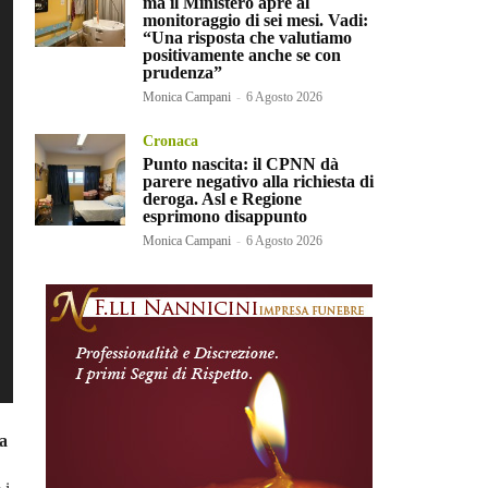
ma il Ministero apre al
monitoraggio di sei mesi. Vadi:
“Una risposta che valutiamo
positivamente anche se con
prudenza”
Monica Campani
-
6 Agosto 2026
Cronaca
Punto nascita: il CPNN dà
parere negativo alla richiesta di
deroga. Asl e Regione
esprimono disappunto
Monica Campani
-
6 Agosto 2026
ra