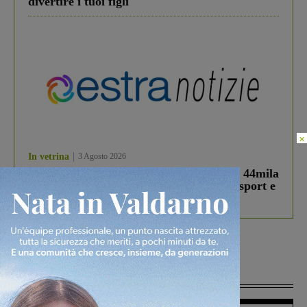
divertire i tuoi figli
×
In vetrina
3 Agosto 2026
Estra Notizie agosto: Smart Cities, oltre 44mila
studenti coinvolti, torna il bando per lo sport e
debutta il podcast Estrair
Più lette