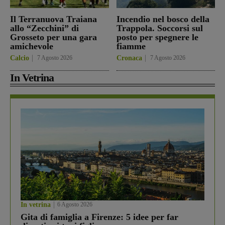
Il Terranuova Traiana
Incendio nel bosco della
allo “Zecchini” di
Trappola. Soccorsi sul
Grosseto per una gara
posto per spegnere le
amichevole
fiamme
Calcio
7 Agosto 2026
Cronaca
7 Agosto 2026
In Vetrina
In vetrina
6 Agosto 2026
Gita di famiglia a Firenze: 5 idee per far