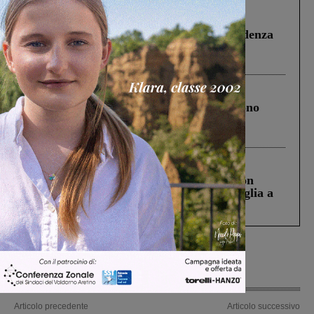
Figline Incisa Valdarno
1 Agosto 2026
Piscina di Figline finanziata oltre la scadenza
Pnrr, il gruppo di Fratelli d’Italia: “Un
ringraziamento al Governo”
Cronaca
4 Agosto 2026
Un anno fa la strage in A1 in cui morirono
Gianni, Giulia e Franco. Lo schianto, il
processo, lo stop ai sorpassi fra tir....
Cronaca
3 Agosto 2026
Scomparso da una struttura di Castiglion
Fiorentino l’uomo che aveva ucciso la figlia a
Levane nel 2020
Articolo precedente
Articolo successivo