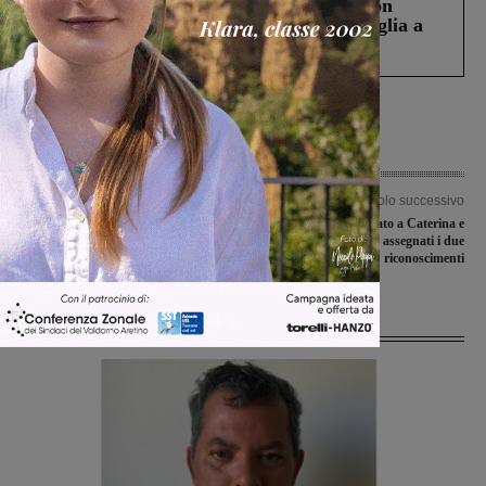
Scomparso da una struttura di Castiglion
Fiorentino l’uomo che aveva ucciso la figlia a
Levane nel 2020
Articolo precedente
Articolo successivo
Il Montevarchi in “trasferta” al “Brilli
Premio Tesi dedicato a Caterina e
Peri” per il turno infrasettimanale con
Nadia Nencioni: assegnati i due
il San Donato Tavarnelle
riconoscimenti
Ultime Notizie