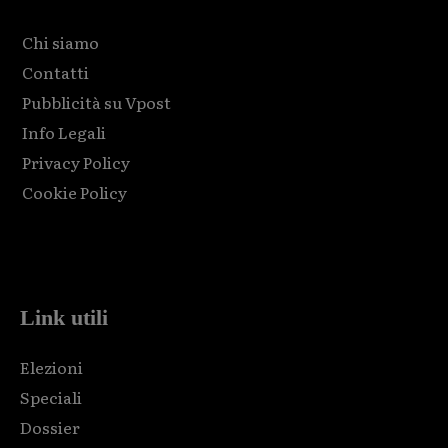
Chi siamo
Contatti
Pubblicità su Vpost
Info Legali
Privacy Policy
Cookie Policy
Html code here! Replace this with any non empty raw html
code and that's it.
Link utili
Elezioni
Speciali
Dossier