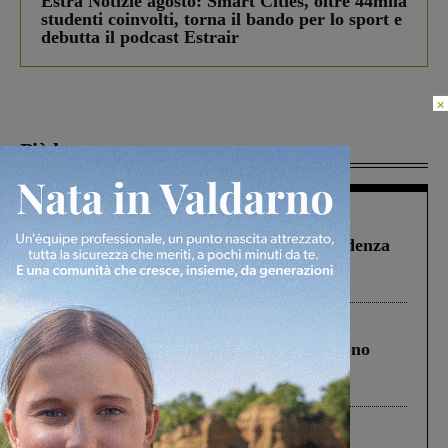
Estra Notizie agosto: Smart Cities, oltre 44mila
studenti coinvolti, torna il bando per lo sport e
debutta il podcast Estrair
×
Più lette
Figline Incisa Valdarno
1 Agosto 2026
Piscina di Figline finanziata oltre la scadenza
Pnrr, il gruppo di Fratelli d’Italia: “Un
ringraziamento al Governo”
Cronaca
4 Agosto 2026
Un anno fa la strage in A1 in cui morirono
Gianni, Giulia e Franco. Lo schianto, il
processo, lo stop ai sorpassi fra tir....
Cronaca
3 Agosto 2026