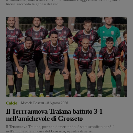
Incisa, racconta la genesi del suo...
Calcio
Michele Bossini
-
8 Agosto 2026
Il Terrranuova Traiana battuto 3-1
nell’amichevole di Grosseto
Il Terranuova Traiana, pur non demeritando, è stata sconfitto per 3-1
nell'amichevole in casa del Grosseto, squadra di serie...