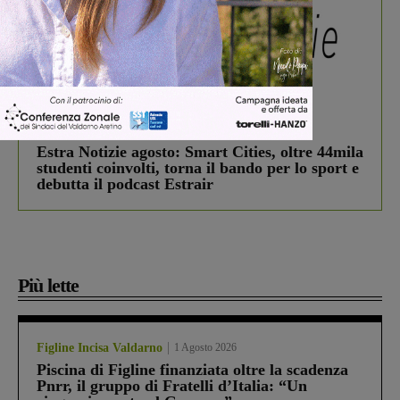
In vetrina
3 Agosto 2026
Estra Notizie agosto: Smart Cities, oltre 44mila
studenti coinvolti, torna il bando per lo sport e
debutta il podcast Estrair
Più lette
Figline Incisa Valdarno
1 Agosto 2026
Piscina di Figline finanziata oltre la scadenza
Pnrr, il gruppo di Fratelli d’Italia: “Un