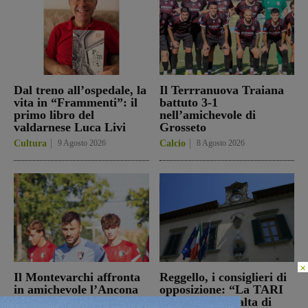
Dal treno all’ospedale, la
Il Terrranuova Traiana
vita in “Frammenti”: il
battuto 3-1
primo libro del
nell’amichevole di
valdarnese Luca Livi
Grosseto
Cultura
9 Agosto 2026
Calcio
8 Agosto 2026
×
Il Montevarchi affronta
Reggello, i consiglieri di
in amichevole l’Ancona
opposizione: “La TARI
2026 resta più alta di
Calcio
8 Agosto 2026