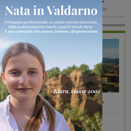
quella del 2022”
Politica
8 Agosto 2026
In Vetrina
In vetrina
6 Agosto 2026
Gita di famiglia a Firenze: 5 idee per far
divertire i tuoi figli