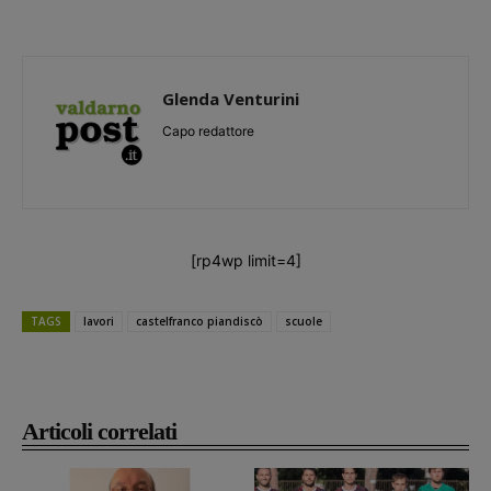
Glenda Venturini
Capo redattore
[rp4wp limit=4]
TAGS
lavori
castelfranco piandiscò
scuole
Articoli correlati