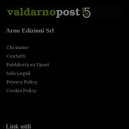
Arno Edizioni Srl
Chi siamo
Contatti
Pubblicità su Vpost
Info Legali
Privacy Policy
Cookie Policy
Html code here! Replace this with any non empty raw html
code and that's it.
Link utili