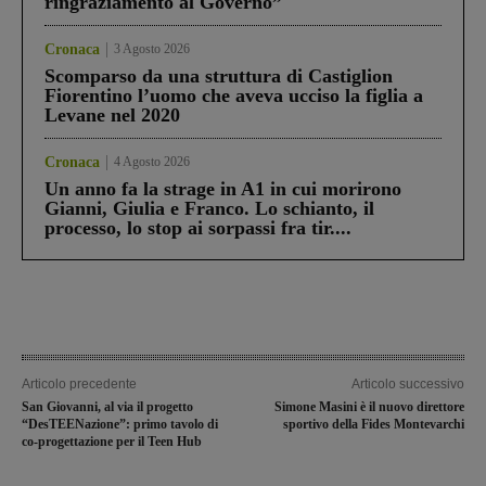
ringraziamento al Governo”
Cronaca
3 Agosto 2026
Scomparso da una struttura di Castiglion
Fiorentino l’uomo che aveva ucciso la figlia a
Levane nel 2020
Cronaca
4 Agosto 2026
Un anno fa la strage in A1 in cui morirono
Gianni, Giulia e Franco. Lo schianto, il
processo, lo stop ai sorpassi fra tir....
Articolo precedente
Articolo successivo
San Giovanni, al via il progetto
Simone Masini è il nuovo direttore
“DesTEENazione”: primo tavolo di
sportivo della Fides Montevarchi
co-progettazione per il Teen Hub