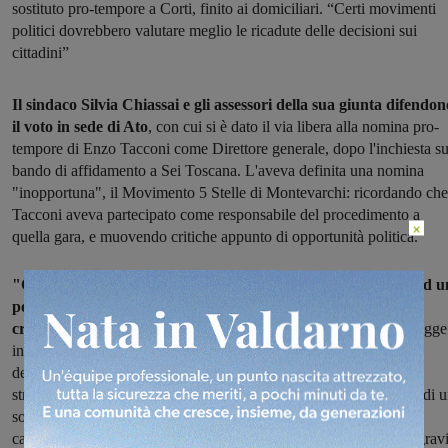
sostituto pro-tempore a Corti, finito ai domiciliari. “Certi movimenti
politici dovrebbero valutare meglio le ricadute delle decisioni sui
cittadini”
Il sindaco Silvia Chiassai e gli assessori della sua giunta difendon
il voto in sede di Ato
, con cui si è dato il via libera alla nomina pro-
tempore di Enzo Tacconi come Direttore generale, dopo l'inchiesta su
bando di affidamento a Sei Toscana. L'aveva definita una nomina
"inopportuna", il Movimento 5 Stelle di Montevarchi: ricordando che
Tacconi aveva partecipato come responsabile del procedimento a
×
quella gara, e muovendo critiche appunto di opportunità politica.
"Certi movimenti politici, anziché restringere la loro azione ad u
perenne processo alle intenzioni, dovrebbero comprendere la
criticità delle situazioni
e valutarne la ricaduta sui cittadini", si legge
in una nota dell'Amministrazione Chiassai. "La votazione
dell’assemblea dei sindaci dell’Ato Toscana Sud, in seduta
straordinaria, ha riguardato due delibere: la celere individuazione di 
sostituto del Direttore generale, indagato e sottoposto a misure
cautelari; e la posizione da assumere nei suoi confronti, stante le grav