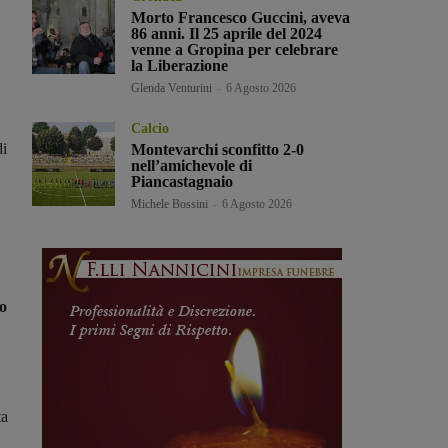
Morto Francesco Guccini, aveva
86 anni. Il 25 aprile del 2024
venne a Gropina per celebrare
la Liberazione
Glenda Venturini
-
6 Agosto 2026
Calcio
di
Montevarchi sconfitto 2-0
nell’amichevole di
Piancastagnaio
Michele Bossini
-
6 Agosto 2026
co
ta