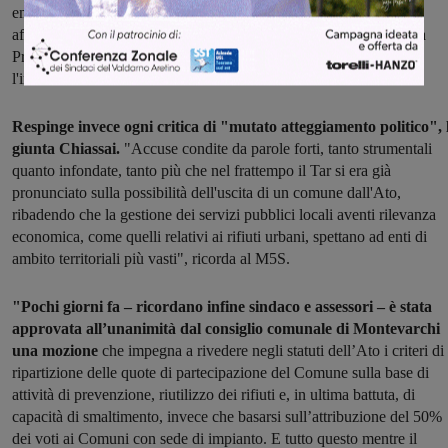
emergenti dalla gestione del ciclo dei rifiuti fino dal suo stesso
affidamento. Tanto che quell'atto il Comune lo trasmise anche alla
Procura della Repubblica e alla Corte dei Conti, proprio con
l'intenzione di fare massima chiarezza".
Respinge invece ogni critica di "mutato atteggiamento politico", 
giunta Chiassai.
"Accuse condite da parole forti, tanto strumentali
quanto infondate, tanto più che nel frattempo il Tar si era già
pronunciato sulla possibilità dell'uscita di un comune dall'Ato,
ribadendo che la gestione dei servizi pubblici locali aventi rilevanza
economica, come quelli relativi ai rifiuti urbani, spettano ad enti di
ambito territoriali più vasti", ricorda al M5S.
"Pochi giorni fa – ricordano infine sindaco e assessori – è stata
approvata all’unanimità dal consiglio comunale di Montevarchi
una mozione
che impegna a rivedere negli statuti dell’Ato i criteri di
ripartizione delle quote di partecipazione del Comune sulla base di
attività di prevenzione, riutilizzo dei rifiuti e, in ultima battuta, di
capacità di smaltimento, invece che basarsi sull’attribuzione del 50%
dei voti ai Comuni con sede di impianto. E tutto questo mentre il