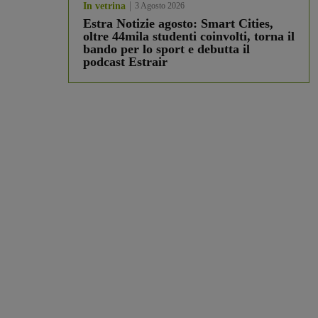
In vetrina
3 Agosto 2026
Estra Notizie agosto: Smart Cities,
oltre 44mila studenti coinvolti, torna il
bando per lo sport e debutta il
podcast Estrair