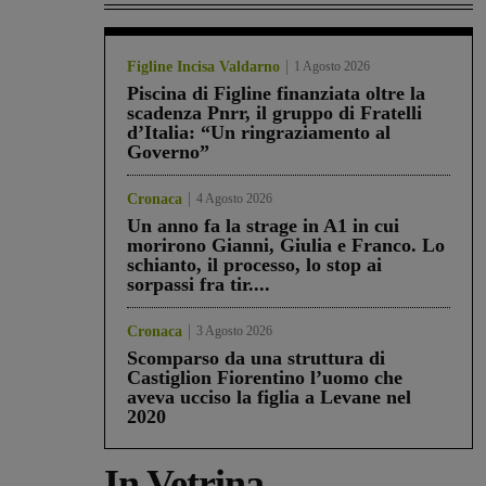
Figline Incisa Valdarno
1 Agosto 2026
Piscina di Figline finanziata oltre la
scadenza Pnrr, il gruppo di Fratelli
d’Italia: “Un ringraziamento al
Governo”
Cronaca
4 Agosto 2026
Un anno fa la strage in A1 in cui
morirono Gianni, Giulia e Franco. Lo
schianto, il processo, lo stop ai
sorpassi fra tir....
Cronaca
3 Agosto 2026
Scomparso da una struttura di
Castiglion Fiorentino l’uomo che
aveva ucciso la figlia a Levane nel
2020
In Vetrina