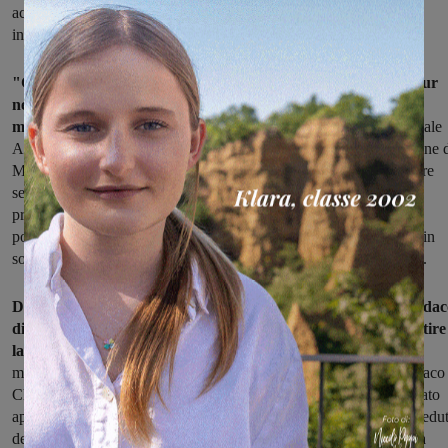
accuse per presunta turbativa d’asta nella gara di appalto per
individuare il gestore unico del ciclo dei rifiuti".
"Con grande senso di responsabilità – ribadisce la giunta – pur
nella consapevolezza di una gestione del servizio rifiuti che
manifesta continue criticità
, puntualmente documentate dall'attuale
Amministrazione al Consorzio e all'Autorità di controllo, il Comune 
Montevarchi ha convenuto, con l'unanimità dell'assemblea, di agire
secondo quanto ipotizzato nello stesso regolamento dell'Ato che
prevede, in caso di grave impedimento del Direttore generale, la
possibilità di assegnare le mansioni di amministrazione ordinaria, in
sostituzione temporanea, ad un dipendente dell'organismo stesso".
Da qui la scelta di Tacconi, il cui nome è stato indicato dal sinda
di Arezzo Ghinelli. "Sui sindaci incombeva l'obbligo di garantire
la continuità del servizio
legato al ciclo integrato dei rifiuti e di
mantenerne il controllo. E questo è senso di responsabilità. Il sindaco
Chiassai, con la maggioranza che lo sostiene, ha sempre manifestato
apertura verso le proposte delle opposizioni quando, come nella sedu
dello scorso 29 luglio, si è trattato di incidere proprio sulle criticità