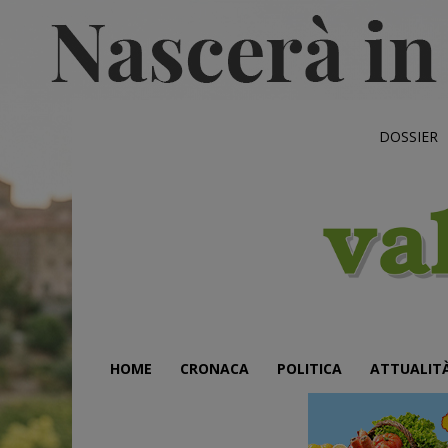
DOSSIER
HOME
CRONACA
POLITICA
ATTUALIT