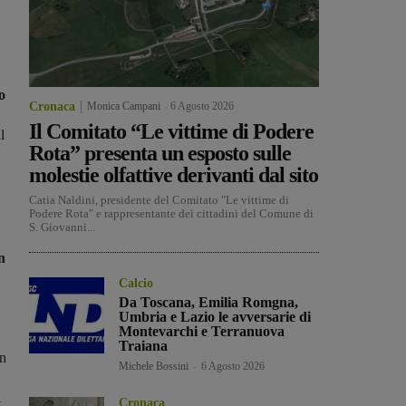
o
Cronaca
Monica Campani
-
6 Agosto 2026
Il Comitato “Le vittime di Podere
l
Rota” presenta un esposto sulle
molestie olfattive derivanti dal sito
Catia Naldini, presidente del Comitato "Le vittime di
Podere Rota" e rappresentante dei cittadini del Comune di
S. Giovanni...
n
Calcio
Da Toscana, Emilia Romgna,
Umbria e Lazio le avversarie di
Montevarchi e Terranuova
Traiana
un
Michele Bossini
-
6 Agosto 2026
i
Cronaca