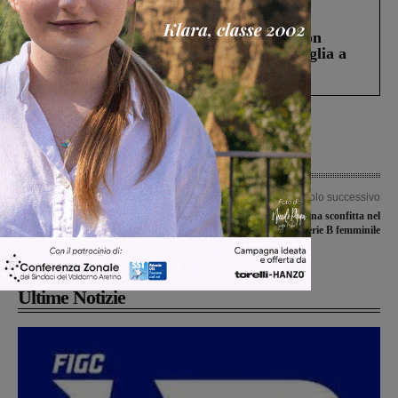
Cronaca
3 Agosto 2026
Scomparso da una struttura di Castiglion
Fiorentino l’uomo che aveva ucciso la figlia a
Levane nel 2020
Articolo precedente
Articolo successivo
Treni, Scateni (Nuovo Cdu Toscana):
Una vittoria e una sconfitta nel
“Il Prefetto ritiri la circolare sugli
campionato di serie B femminile
inchini”
Ultime Notizie