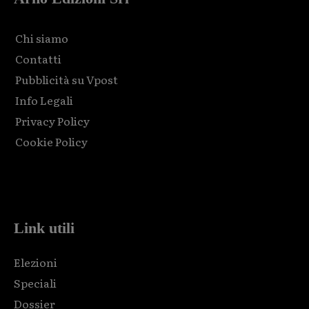
Chi siamo
Contatti
Pubblicità su Vpost
Info Legali
Privacy Policy
Cookie Policy
Html code here! Replace this with any non empty raw html
code and that's it.
Link utili
Elezioni
Speciali
Dossier