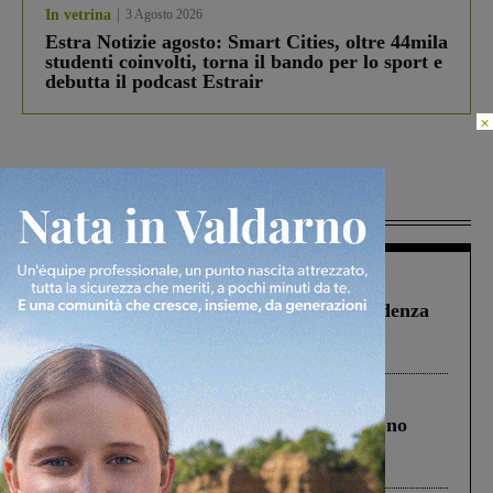
In vetrina
3 Agosto 2026
Estra Notizie agosto: Smart Cities, oltre 44mila
studenti coinvolti, torna il bando per lo sport e
debutta il podcast Estrair
×
Più lette
Figline Incisa Valdarno
1 Agosto 2026
Piscina di Figline finanziata oltre la scadenza
Pnrr, il gruppo di Fratelli d’Italia: “Un
ringraziamento al Governo”
Cronaca
4 Agosto 2026
Un anno fa la strage in A1 in cui morirono
Gianni, Giulia e Franco. Lo schianto, il
processo, lo stop ai sorpassi fra tir....