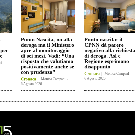
o
Punto Nascita, no alla
Punto nascita: il
deroga ma il Ministero
CPNN dà parere
 per
apre al monitoraggio
negativo alla richiest
e
di sei mesi. Vadi: “Una
di deroga. Asl e
risposta che valutiamo
Regione esprimono
ni
-
positivamente anche se
disappunto
con prudenza”
Cronaca
Monica Campani
-
6 Agosto 2026
Cronaca
Monica Campani
-
6 Agosto 2026