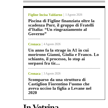
Figline Incisa Valdarno
1 Agosto 2026
Piscina di Figline finanziata oltre la
scadenza Pnrr, il gruppo di Fratelli
d’Italia: “Un ringraziamento al
Governo”
Cronaca
4 Agosto 2026
Un anno fa la strage in A1 in cui
morirono Gianni, Giulia e Franco. Lo
schianto, il processo, lo stop ai
sorpassi fra tir....
Cronaca
3 Agosto 2026
Scomparso da una struttura di
Castiglion Fiorentino l’uomo che
aveva ucciso la figlia a Levane nel
2020
In Vetrina