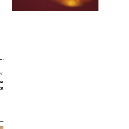
vo
na
ta