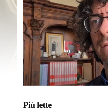
Più lette