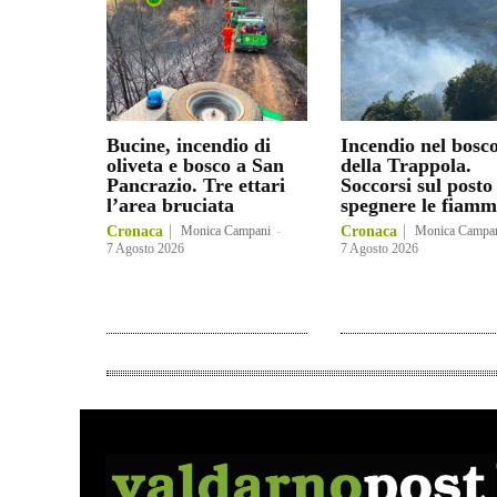
Bucine, incendio di
Incendio nel bosc
oliveta e bosco a San
della Trappola.
Pancrazio. Tre ettari
Soccorsi sul posto
l’area bruciata
spegnere le fiamm
Cronaca
Monica Campani
-
Cronaca
Monica Campa
7 Agosto 2026
7 Agosto 2026