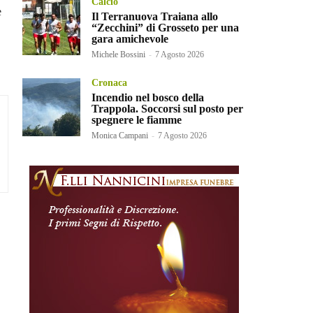
Calcio
e
Il Terranuova Traiana allo
“Zecchini” di Grosseto per una
gara amichevole
Michele Bossini
-
7 Agosto 2026
Cronaca
Incendio nel bosco della
Trappola. Soccorsi sul posto per
spegnere le fiamme
Monica Campani
-
7 Agosto 2026