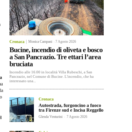
à
Cronaca
Monica Campani
-
7 Agosto 2026
Bucine, incendio di oliveta e bosco
a San Pancrazio. Tre ettari l’area
bruciata
Incendio alle 16.00 in località Villa Rubeschi, a San
Pancrazio, nel Comune di Bucine. L'incendio, che ha
la
interessato una...
ma
la
to
Cronaca
Autostrada, furgoncino a fuoco
tra Firenze sud e Incisa Reggello
Glenda Venturini
-
7 Agosto 2026
l