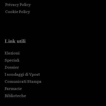
Privacy Policy
Cookie Policy
Html code here! Replace this with any non empty raw html
code and that's it.
Link utili
Elezioni
Speciali
Dossier
I sondaggi di Vpost
Comunicati Stampa
Farmacie
Biblioteche