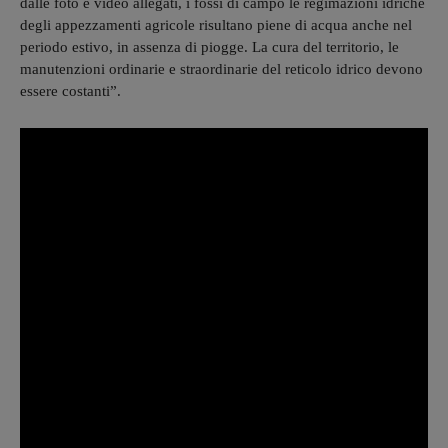
dalle foto e video allegati, i fossi di campo le regimazioni idriche
degli appezzamenti agricole risultano piene di acqua anche nel
periodo estivo, in assenza di piogge. La cura del territorio, le
manutenzioni ordinarie e straordinarie del reticolo idrico devono
essere costanti”.