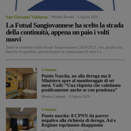
San Giovanni Valdarno
Michele Bossini
-
6 Agosto 2026
La Futsal Sangiovannese ha scelto la strada
della continuità, appena un paio i volti
nuovi
Tante le conferme nella Futsal Sangiovannese 2026-2027, che, guidata da
Daniele Scarpellini, prenderà parte al campionato di serie C1...
Cronaca
Punto Nascita, no alla deroga ma il
Ministero apre al monitoraggio di sei
mesi. Vadi: “Una risposta che valutiamo
positivamente anche se con prudenza”
Monica Campani
-
6 Agosto 2026
Cronaca
Punto nascita: il CPNN dà parere
negativo alla richiesta di deroga. Asl e
Regione esprimono disappunto