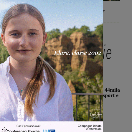
In vetrina
6 Agosto 2026
Gita di famiglia a Firenze: 5 idee per far
divertire i tuoi figli
In vetrina
3 Agosto 2026
Estra Notizie agosto: Smart Cities, oltre 44mila
studenti coinvolti, torna il bando per lo sport e
debutta il podcast Estrair