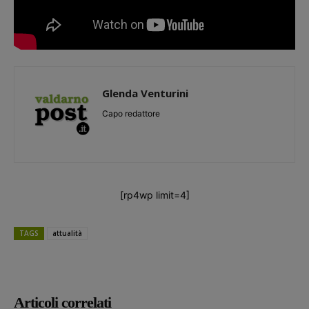
Glenda Venturini
Capo redattore
[rp4wp limit=4]
TAGS
attualità
Articoli correlati