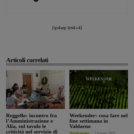
[rp4wp limit=4]
Articoli correlati
Reggello: incontro fra
Weekender: cosa fare nel
l’Amministrazione e
fine settimana in
Alia, sul tavolo le
Valdarno
criticità nel servizio di
Weekender
7 Agosto 2026