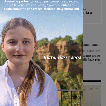
Cronaca
3 Agosto 2026
Scomparso da una struttura di Castiglion
Fiorentino l’uomo che aveva ucciso la figlia a
Levane nel 2020
Articolo precedente
Articolo successivo
Morto il regista Giambattista Assanti:
Sar Faenza l’avversaria della Bruschi
gir a San Giovanni le prime riprese de
Basket San Giovanni nella finale play-
“Il segreto di Hanna”
off
Ultime Notizie