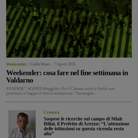
Weekender
Giulia Mauro
-
7 Agosto 2026
Weekender: cosa fare nel fine settimana in
Valdarno
VENERDÌ 7 AGOSTO Reggello- Per il Cinema sotto le Stelle sarà
proiettato a Vaggio il film d’animazione “Tartarughe...
Cronaca
Sospese le ricerche sul campo di Miah
Billal, il Prefetto di Arezzo: “L’attenzione
delle istituzioni su questa vicenda resta
alta”