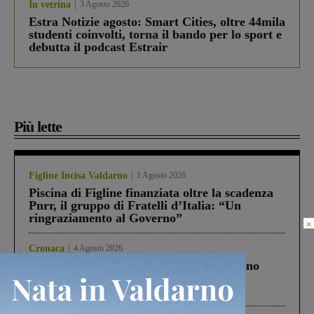
In vetrina
3 Agosto 2026
Estra Notizie agosto: Smart Cities, oltre 44mila
studenti coinvolti, torna il bando per lo sport e
debutta il podcast Estrair
Più lette
Figline Incisa Valdarno
1 Agosto 2026
Piscina di Figline finanziata oltre la scadenza
Pnrr, il gruppo di Fratelli d’Italia: “Un
ringraziamento al Governo”
×
Cronaca
4 Agosto 2026
Un anno fa la strage in A1 in cui morirono
Gianni, Giulia e Franco. Lo schianto, il
processo, lo stop ai sorpassi fra tir....