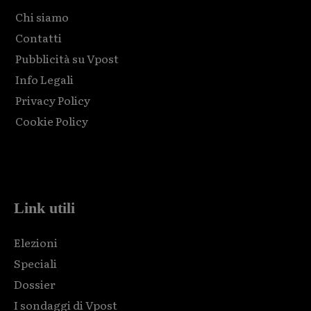
Chi siamo
Contatti
Pubblicità su Vpost
Info Legali
Privacy Policy
Cookie Policy
Html code here! Replace this with any non empty raw html
code and that's it.
Link utili
Elezioni
Speciali
Dossier
I sondaggi di Vpost