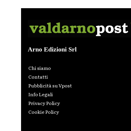
Arno Edizioni Srl
Chi siamo
Contatti
Pubblicità su Vpost
Info Legali
Privacy Policy
Cookie Policy
Html code here! Replace this with any non empty raw
html code and that's it.