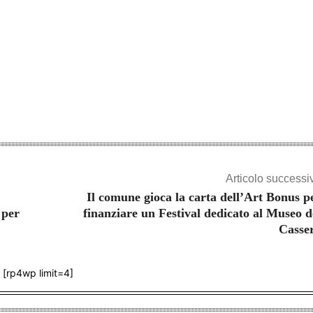
Articolo successi
Il comune gioca la carta dell’Art Bonus p
 per
finanziare un Festival dedicato al Museo d
Casse
[rp4wp limit=4]