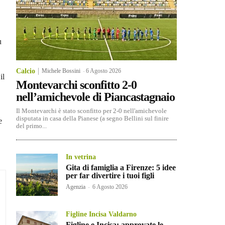
ù
Calcio
Michele Bossini
-
6 Agosto 2026
il
Montevarchi sconfitto 2-0
nell’amichevole di Piancastagnaio
Il Montevarchi è stato sconfitto per 2-0 nell'amichevole
disputata in casa della Pianese (a segno Bellini sul finire
e
del primo...
In vetrina
Gita di famiglia a Firenze: 5 idee
per far divertire i tuoi figli
Agenzia
-
6 Agosto 2026
Figline Incisa Valdarno
Figline e Incisa: approvate le