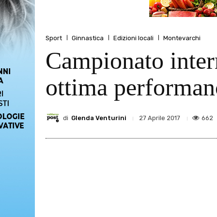
Sport
Ginnastica
Edizioni locali
Montevarchi
Campionato interr
ottima performanc
di
Glenda Venturini
662
27 Aprile 2017