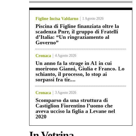
Figline Incisa Valdarno
1 Agosto 2026
Piscina di Figline finanziata oltre la
scadenza Pnrr, il gruppo di Fratelli
d’Italia: “Un ringraziamento al
Governo”
Cronaca
4 Agosto 2026
Un anno fa la strage in A1 in cui
morirono Gianni, Giulia e Franco. Lo
schianto, il processo, lo stop ai
sorpassi fra tir....
Cronaca
3 Agosto 2026
Scomparso da una struttura di
Castiglion Fiorentino l’uomo che
aveva ucciso la figlia a Levane nel
2020
In Vetrina