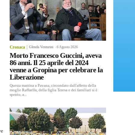
Cronaca
Glenda Venturini
-
6 Agosto 2026
Morto Francesco Guccini, aveva
86 anni. Il 25 aprile del 2024
venne a Gropina per celebrare la
Liberazione
Questa mattina a Pavana, circondato dall'affetto della
moglie Raffaella, della figlia Teresa e dei familiari si è
spento, a...
ve