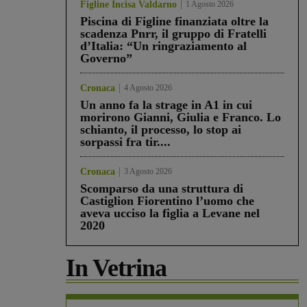
Figline Incisa Valdarno
1 Agosto 2026
Piscina di Figline finanziata oltre la
scadenza Pnrr, il gruppo di Fratelli
d’Italia: “Un ringraziamento al
Governo”
Cronaca
4 Agosto 2026
Un anno fa la strage in A1 in cui
morirono Gianni, Giulia e Franco. Lo
schianto, il processo, lo stop ai
sorpassi fra tir....
Cronaca
3 Agosto 2026
Scomparso da una struttura di
Castiglion Fiorentino l’uomo che
aveva ucciso la figlia a Levane nel
2020
In Vetrina