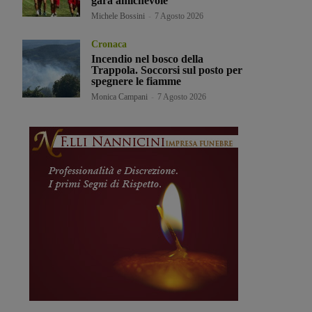
gara amichevole
Michele Bossini
-
7 Agosto 2026
Cronaca
Incendio nel bosco della
Trappola. Soccorsi sul posto per
spegnere le fiamme
Monica Campani
-
7 Agosto 2026