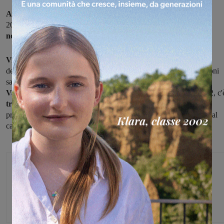
Ancora non è ufficiale
ma il campionato di pallavolo di serie B2
2020-2021 dovrebbe iniziare il fine settimana
fra il 7 e l'8 di
novembre.
Vista la presunta data di partenza,
si può ipotizzare che la
definizione degli organici e quindi anche la composizione dei gironi
sarà resa nota dalla Fipav solo attorno a Ferragosto e se il
Valdarninsieme è certo
della partecipazione al torneo di serie B2, c
trepidazione a Piandiscò,
dove si attende di sapere se per per la
prima volta nella storia, grazie a un ripescaggio, si prenderà parte al
campionato nazionale di serie B2.
Michele Bossini