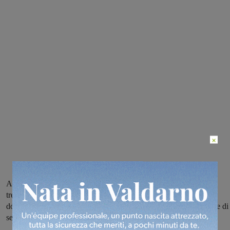
×
Ancora non è ufficiale ma si dovrebbe iniziare il 7 novembre;
trepidazione a Piandiscò, dove si attende di sapere l’esito della
domanda di ripescaggio per l’ammissione al campionato nazionale di
serie B2