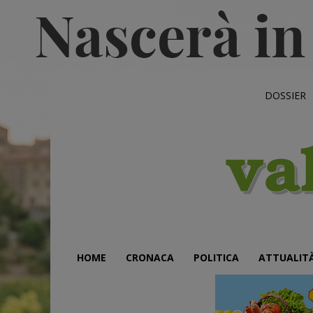
DOSSIER
HOME
CRONACA
POLITICA
ATTUALIT