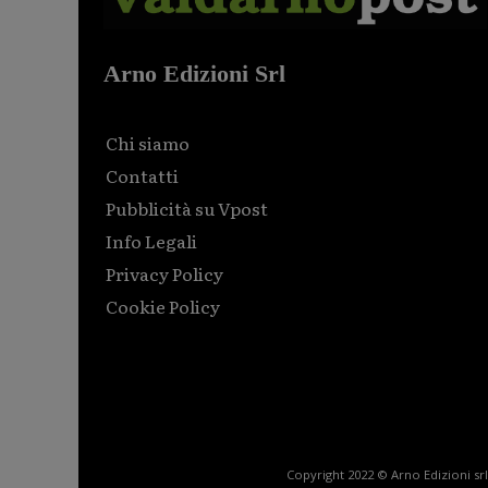
Arno Edizioni Srl
Chi siamo
Contatti
Pubblicità su Vpost
Info Legali
Privacy Policy
Cookie Policy
Html code here! Replace this with any non empty raw
html code and that's it.
Copyright 2022 © Arno Edizioni srl 