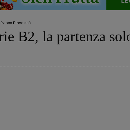
lfranco Piandiscò
ie B2, la partenza so