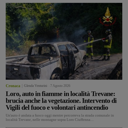
Cronaca
Glenda Venturini
-
7 Agosto 2026
Loro, auto in fiamme in località Trevane:
brucia anche la vegetazione. Intervento di
Vigili del fuoco e volontari antincendio
Un'auto è andata a fuoco oggi mentre percorreva la strada comunale in
località Trevane, nelle montagne sopra Loro Ciuffenna....