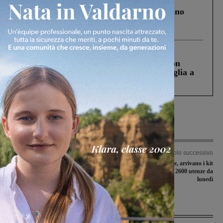
Un anno fa la strage in A1 in cui morirono
Gianni, Giulia e Franco. Lo schianto, il
processo, lo stop ai sorpassi fra tir....
Cronaca
3 Agosto 2026
Scomparso da una struttura di Castiglion
Fiorentino l’uomo che aveva ucciso la figlia a
Levane nel 2020
Articolo precedente
Articolo successivo
Alla stazione inaugurato il Centro di
Porta a porta a Figline, arrivano i kit
servizi alla persona: c’è anche lo
nelle case: consegna a 2600 utenze da
sportello per donne vittime di violenza
lunedì
Ultime Notizie