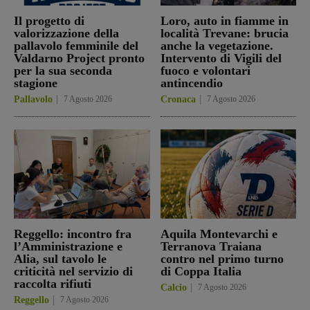
Il progetto di
Loro, auto in fiamme in
valorizzazione della
località Trevane: brucia
pallavolo femminile del
anche la vegetazione.
Valdarno Project pronto
Intervento di Vigili del
per la sua seconda
fuoco e volontari
stagione
antincendio
Pallavolo
7 Agosto 2026
Cronaca
7 Agosto 2026
Reggello: incontro fra
Aquila Montevarchi e
l’Amministrazione e
Terranova Traiana
Alia, sul tavolo le
contro nel primo turno
criticità nel servizio di
di Coppa Italia
raccolta rifiuti
Calcio
7 Agosto 2026
Reggello
7 Agosto 2026