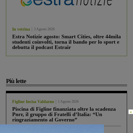
In vetrina
3 Agosto 2026
Estra Notizie agosto: Smart Cities, oltre 44mila
studenti coinvolti, torna il bando per lo sport e
debutta il podcast Estrair
Più lette
Figline Incisa Valdarno
1 Agosto 2026
Piscina di Figline finanziata oltre la scadenza
×
Pnrr, il gruppo di Fratelli d’Italia: “Un
ringraziamento al Governo”
Cronaca
4 Agosto 2026