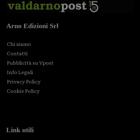
Arno Edizioni Srl
Chi siamo
Contatti
Pubblicità su Vpost
Info Legali
Privacy Policy
Cookie Policy
Html code here! Replace this with any non empty raw html
code and that's it.
Link utili