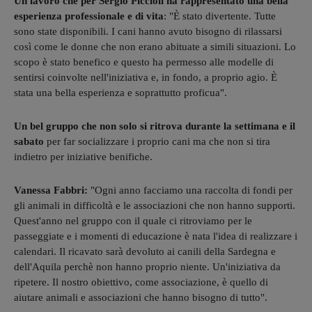
Un lavoro che per Sergio Piccioli ha rappresentato una bella
esperienza professionale e di vita
: "È stato divertente. Tutte
sono state disponibili. I cani hanno avuto bisogno di rilassarsi
così come le donne che non erano abituate a simili situazioni. Lo
scopo è stato benefico e questo ha permesso alle modelle di
sentirsi coinvolte nell'iniziativa e, in fondo, a proprio agio. È
stata una bella esperienza e soprattutto proficua".
Un bel gruppo che non solo si ritrova durante la settimana e il
sabato
per far socializzare i proprio cani ma che non si tira
indietro per iniziative benifiche.
Vanessa Fabbri:
"Ogni anno facciamo una raccolta di fondi per
gli animali in difficoltà e le associazioni che non hanno supporti.
Quest'anno nel gruppo con il quale ci ritroviamo per le
passeggiate e i momenti di educazione è nata l'idea di realizzare i
calendari. Il ricavato sarà devoluto ai canili della Sardegna e
dell'Aquila perchè non hanno proprio niente. Un'iniziativa da
ripetere. Il nostro obiettivo, come associazione, è quello di
aiutare animali e associazioni che hanno bisogno di tutto".