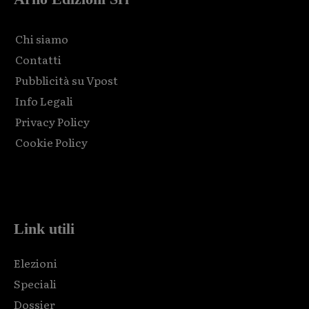
Chi siamo
Contatti
Pubblicità su Vpost
Info Legali
Privacy Policy
Cookie Policy
Html code here! Replace this with any non empty raw html
code and that's it.
Link utili
Elezioni
Speciali
Dossier