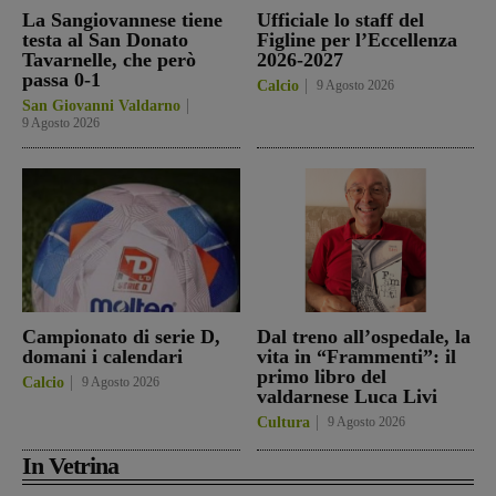
La Sangiovannese tiene
Ufficiale lo staff del
testa al San Donato
Figline per l’Eccellenza
Tavarnelle, che però
2026-2027
passa 0-1
Calcio
9 Agosto 2026
San Giovanni Valdarno
9 Agosto 2026
Campionato di serie D,
Dal treno all’ospedale, la
domani i calendari
vita in “Frammenti”: il
primo libro del
Calcio
9 Agosto 2026
valdarnese Luca Livi
Cultura
9 Agosto 2026
In Vetrina