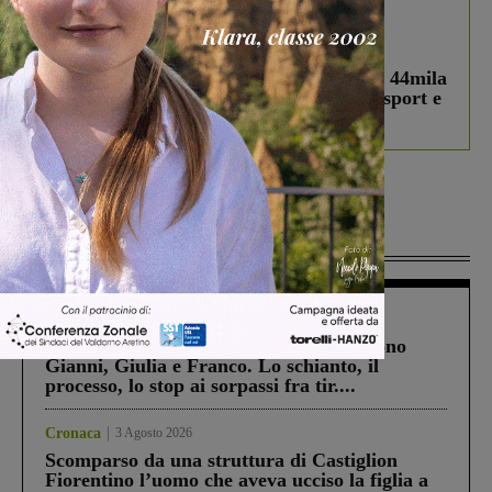
In vetrina
3 Agosto 2026
Estra Notizie agosto: Smart Cities, oltre 44mila
studenti coinvolti, torna il bando per lo sport e
debutta il podcast Estrair
Più lette
Cronaca
4 Agosto 2026
Un anno fa la strage in A1 in cui morirono
Gianni, Giulia e Franco. Lo schianto, il
processo, lo stop ai sorpassi fra tir....
Cronaca
3 Agosto 2026
Scomparso da una struttura di Castiglion
Fiorentino l’uomo che aveva ucciso la figlia a