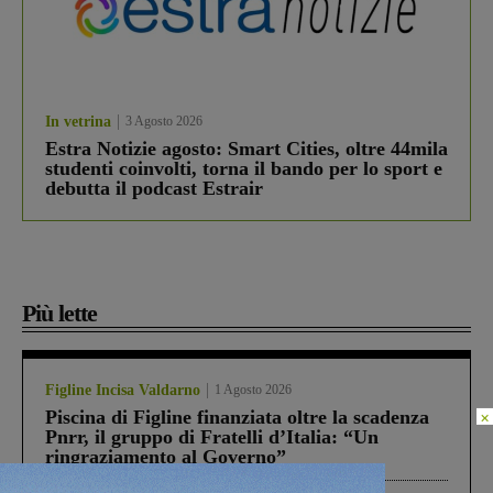
In vetrina
3 Agosto 2026
Estra Notizie agosto: Smart Cities, oltre 44mila
studenti coinvolti, torna il bando per lo sport e
debutta il podcast Estrair
Più lette
Figline Incisa Valdarno
1 Agosto 2026
Piscina di Figline finanziata oltre la scadenza
×
Pnrr, il gruppo di Fratelli d’Italia: “Un
ringraziamento al Governo”