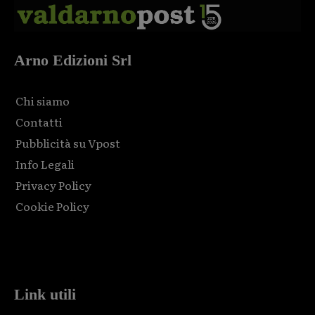
Arno Edizioni Srl
Chi siamo
Contatti
Pubblicità su Vpost
Info Legali
Privacy Policy
Cookie Policy
Html code here! Replace this with any non empty raw html
code and that's it.
Link utili