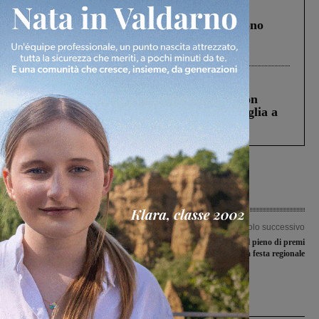
Cronaca
4 Agosto 2026
Un anno fa la strage in A1 in cui morirono
Gianni, Giulia e Franco. Lo schianto, il
processo, lo stop ai sorpassi fra tir....
Cronaca
3 Agosto 2026
Scomparso da una struttura di Castiglion
Fiorentino l’uomo che aveva ucciso la figlia a
Levane nel 2020
Articolo precedente
Articolo successivo
Scuola primaria di Mercatale, domani
L’Atletica Futura fa il pieno di premi
l’inaugurazione. In mezzo alle
alla festa regionale
polemiche politiche
Ultime Notizie