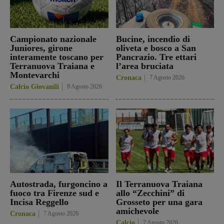
Campionato nazionale
Bucine, incendio di
Juniores, girone
oliveta e bosco a San
interamente toscano per
Pancrazio. Tre ettari
Terranuova Traiana e
l’area bruciata
Montevarchi
Cronaca
7 Agosto 2026
Calcio Giovanili
8 Agosto 2026
Autostrada, furgoncino a
Il Terranuova Traiana
fuoco tra Firenze sud e
allo “Zecchini” di
Incisa Reggello
Grosseto per una gara
amichevole
Cronaca
7 Agosto 2026
Calcio
7 Agosto 2026