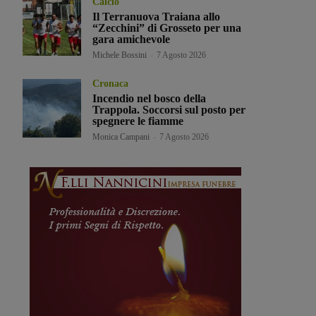
Calcio
Il Terranuova Traiana allo
“Zecchini” di Grosseto per una
gara amichevole
Michele Bossini
-
7 Agosto 2026
Cronaca
Incendio nel bosco della
Trappola. Soccorsi sul posto per
spegnere le fiamme
Monica Campani
-
7 Agosto 2026