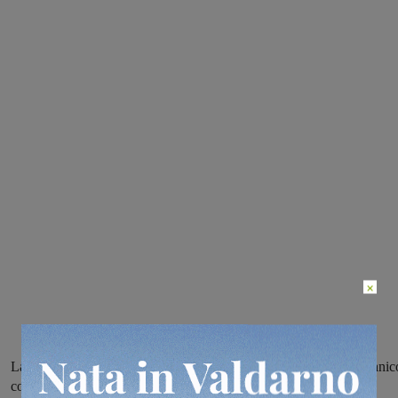
×
La ragazza 24 anni non aveva il casco. Ha riportato un trauma cranic
commotivo. Sul posto è intervenuto il 118 con un’ambulanza e