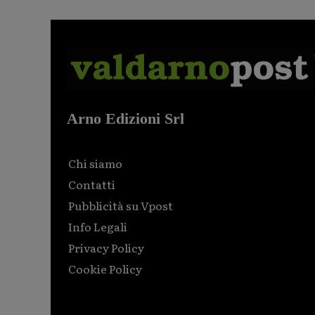
Arno Edizioni Srl
Chi siamo
Contatti
Pubblicità su Vpost
Info Legali
Privacy Policy
Cookie Policy
Html code here! Replace this with any non empty raw
html code and that's it.