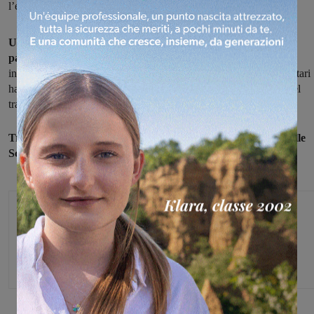
l’elisoccorso Pegaso
Una giovane 24enne di Castelfranco è caduta mentre stava
pattinando.
Non aveva il casco e ha battuto la testa. Sul posto è
intervenuto il 118 con un'ambulanza e l'elisoccorso Pegaso. I sanitari
hanno deciso il trasferimento in un centro specializzato a causa del
trauma cranico commotivo riportato.
Trasportata alla pista della Gruccia il Pegaso l'ha trasferita alle
Scotte di Siena con codice rosso.
Monica Campani
Direttore