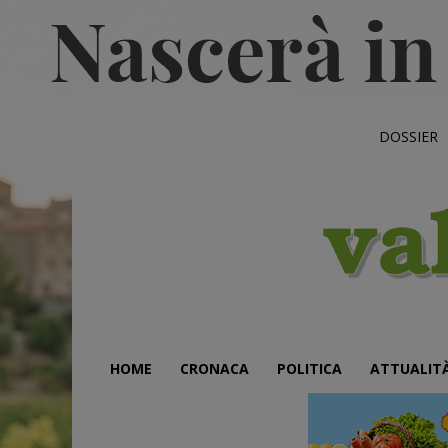
DOSSIER
HOME
CRONACA
POLITICA
ATTUALIT