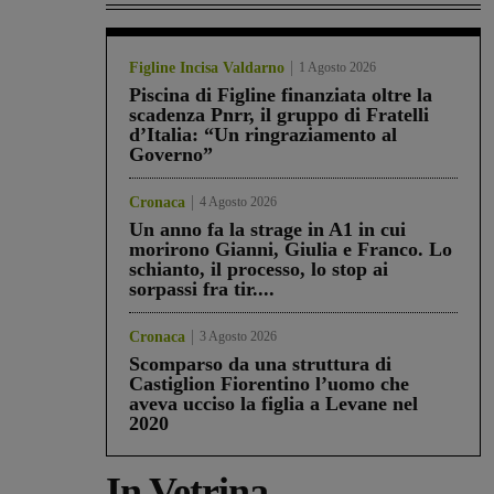
Figline Incisa Valdarno
1 Agosto 2026
Piscina di Figline finanziata oltre la
scadenza Pnrr, il gruppo di Fratelli
d’Italia: “Un ringraziamento al
Governo”
Cronaca
4 Agosto 2026
Un anno fa la strage in A1 in cui
morirono Gianni, Giulia e Franco. Lo
schianto, il processo, lo stop ai
sorpassi fra tir....
Cronaca
3 Agosto 2026
Scomparso da una struttura di
Castiglion Fiorentino l’uomo che
aveva ucciso la figlia a Levane nel
2020
In Vetrina