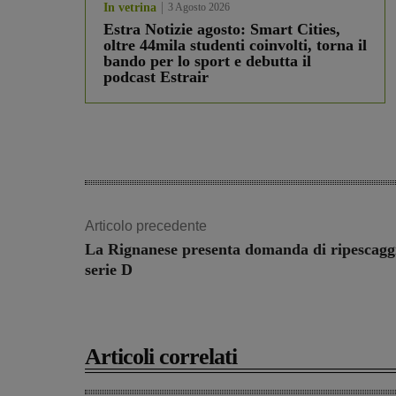
In vetrina
3 Agosto 2026
Estra Notizie agosto: Smart Cities,
oltre 44mila studenti coinvolti, torna il
bando per lo sport e debutta il
podcast Estrair
Articolo precedente
La Rignanese presenta domanda di ripescagg
serie D
Articoli correlati