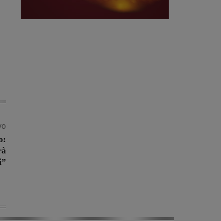
vo
o:
rà
i”