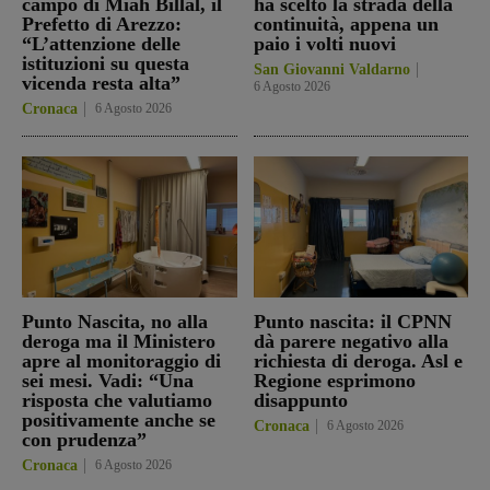
campo di Miah Billal, il
ha scelto la strada della
Prefetto di Arezzo:
continuità, appena un
“L’attenzione delle
paio i volti nuovi
istituzioni su questa
San Giovanni Valdarno
vicenda resta alta”
6 Agosto 2026
Cronaca
6 Agosto 2026
Punto Nascita, no alla
Punto nascita: il CPNN
deroga ma il Ministero
dà parere negativo alla
apre al monitoraggio di
richiesta di deroga. Asl e
sei mesi. Vadi: “Una
Regione esprimono
risposta che valutiamo
disappunto
positivamente anche se
Cronaca
6 Agosto 2026
con prudenza”
Cronaca
6 Agosto 2026