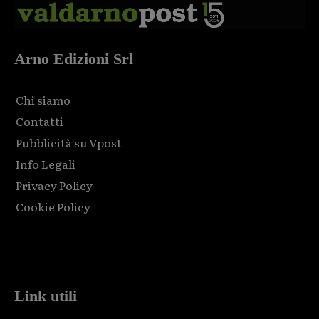
Arno Edizioni Srl
Chi siamo
Contatti
Pubblicità su Vpost
Info Legali
Privacy Policy
Cookie Policy
Html code here! Replace this with any non empty raw html
code and that's it.
Link utili