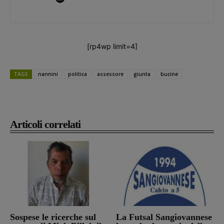
[rp4wp limit=4]
TAGS
nannini
politica
assessore
giunta
bucine
Articoli correlati
Sospese le ricerche sul
La Futsal Sangiovannese