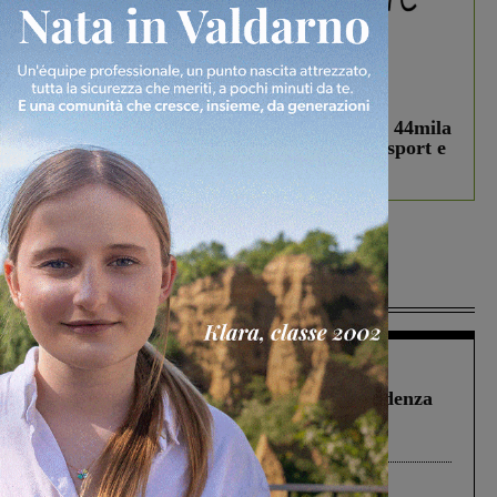
In vetrina
3 Agosto 2026
Estra Notizie agosto: Smart Cities, oltre 44mila
studenti coinvolti, torna il bando per lo sport e
debutta il podcast Estrair
Più lette
Figline Incisa Valdarno
1 Agosto 2026
Piscina di Figline finanziata oltre la scadenza
Pnrr, il gruppo di Fratelli d’Italia: “Un
ringraziamento al Governo”
Cronaca
4 Agosto 2026