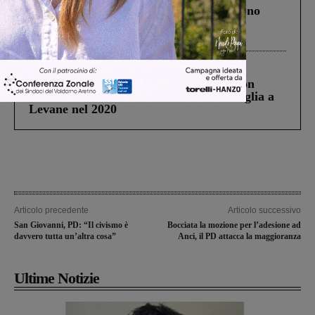
Un anno fa la strage in A1 in cui morirono
Gianni, Giulia e Franco. Lo schianto, il
processo, lo stop ai sorpassi fra tir....
Cronaca
3 Agosto 2026
Scomparso da una struttura di Castiglion
Fiorentino l’uomo che aveva ucciso la figlia a
Levane nel 2020
Articolo precedente
Articolo successivo
San Giovanni, PD: “Il civismo è
Bocciata la mozione per l’adesione ad
davvero tutta un’altra cosa”
Anci, il PD attacca la maggioranza
Ultime Notizie