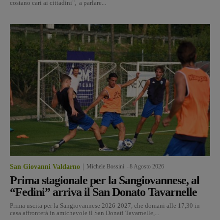
costano cari ai cittadini", a parlare...
San Giovanni Valdarno
Michele Bossini
-
8 Agosto 2026
Prima stagionale per la Sangiovannese, al
“Fedini” arriva il San Donato Tavarnelle
Prima uscita per la Sangiovannese 2026-2027, che domani alle 17,30 in
casa affronterà in amichevole il San Donati Tavarnelle,...