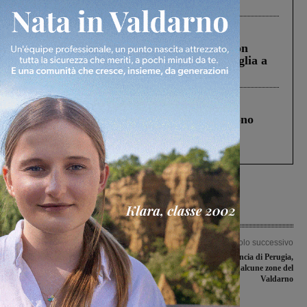
ringraziamento al Governo”
Cronaca
3 Agosto 2026
Scomparso da una struttura di Castiglion
Fiorentino l’uomo che aveva ucciso la figlia a
Levane nel 2020
Cronaca
4 Agosto 2026
Un anno fa la strage in A1 in cui morirono
Gianni, Giulia e Franco. Lo schianto, il
processo, lo stop ai sorpassi fra tir....
Articolo precedente
Articolo successivo
Riorganizzazione del Cup: a
Terremoto in provincia di Perugia,
Montevarchi nuovi orari al distretto.
avvertito anche in alcune zone del
Alla Gruccia soltanto per le
Valdarno
prescrizioni degli specialisti