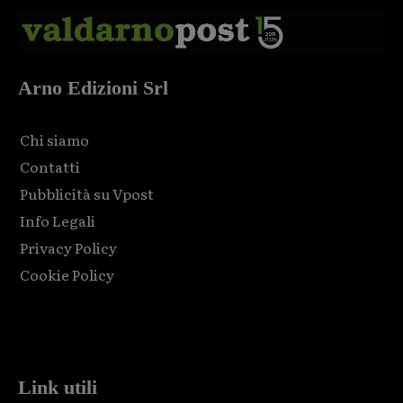
Arno Edizioni Srl
Chi siamo
Contatti
Pubblicità su Vpost
Info Legali
Privacy Policy
Cookie Policy
Html code here! Replace this with any non empty raw html
code and that's it.
Link utili