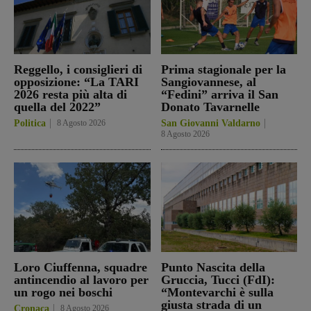
Reggello, i consiglieri di
Prima stagionale per la
opposizione: “La TARI
Sangiovannese, al
2026 resta più alta di
“Fedini” arriva il San
quella del 2022”
Donato Tavarnelle
Politica
8 Agosto 2026
San Giovanni Valdarno
8 Agosto 2026
Loro Ciuffenna, squadre
Punto Nascita della
antincendio al lavoro per
Gruccia, Tucci (FdI):
un rogo nei boschi
“Montevarchi è sulla
giusta strada di un
Cronaca
8 Agosto 2026