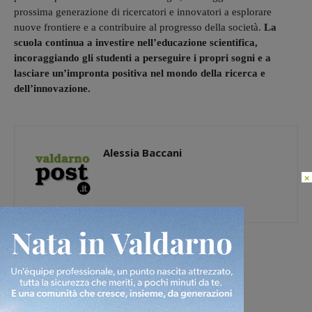
prossima generazione di ricercatori e innovatori a esplorare
nuove frontiere e a contribuire al progresso della società.
La
scuola continua a investire nell’educazione scientifica,
incoraggiando gli studenti a perseguire i propri sogni e a
lasciare un’impronta positiva nel mondo della ricerca e
dell’innovazione.
Alessia Baccani
×
[rp4wp limit=4]
TAGS
attualità