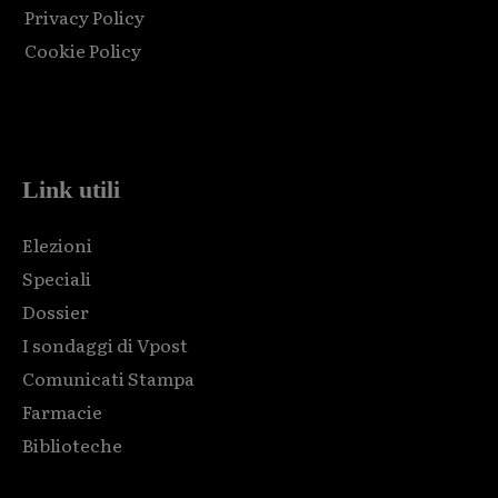
Privacy Policy
Cookie Policy
Html code here! Replace this with any non empty raw html
code and that's it.
Link utili
Elezioni
Speciali
Dossier
I sondaggi di Vpost
Comunicati Stampa
Farmacie
Biblioteche