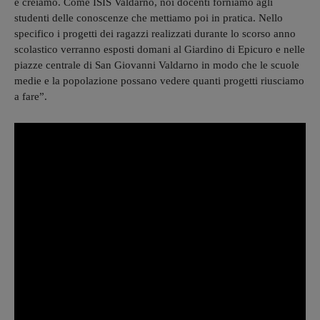
e creiamo. Come ISIS Valdarno, noi docenti forniamo agli
studenti delle conoscenze che mettiamo poi in pratica. Nello
specifico i progetti dei ragazzi realizzati durante lo scorso anno
scolastico verranno esposti domani al Giardino di Epicuro e nelle
piazze centrale di San Giovanni Valdarno in modo che le scuole
medie e la popolazione possano vedere quanti progetti riusciamo
a fare”.