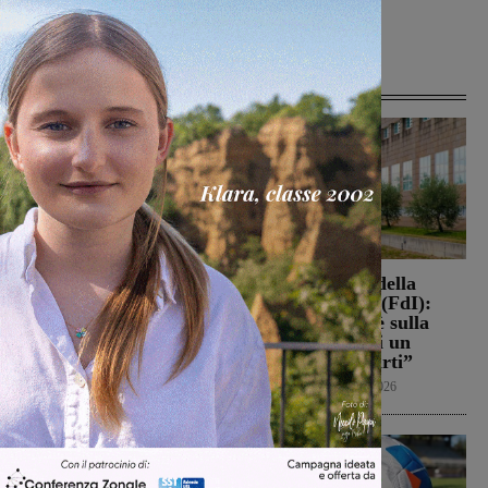
Articoli correlati
Loro Ciuffenna, squadre
Punto Nascita della
antincendio al lavoro per
Gruccia, Tucci (FdI):
un rogo nei boschi
“Montevarchi è sulla
giusta strada di un
Cronaca
8 Agosto 2026
aumento dei parti”
Politica
8 Agosto 2026