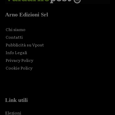
Arno Edizioni Srl
Chi siamo
Contatti
Pubblicità su Vpost
Info Legali
Privacy Policy
Cookie Policy
Html code here! Replace this with any non empty raw html
code and that's it.
Link utili
Elezioni