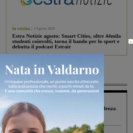
In vetrina
3 Agosto 2026
Estra Notizie agosto: Smart Cities, oltre 44mila
studenti coinvolti, torna il bando per lo sport e
×
debutta il podcast Estrair
Più lette
Figline Incisa Valdarno
1 Agosto 2026
Piscina di Figline finanziata oltre la scadenza
Pnrr, il gruppo di Fratelli d’Italia: “Un
ringraziamento al Governo”
Cronaca
3 Agosto 2026