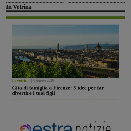
In Vetrina
In vetrina
6 Agosto 2026
Gita di famiglia a Firenze: 5 idee per far
divertire i tuoi figli