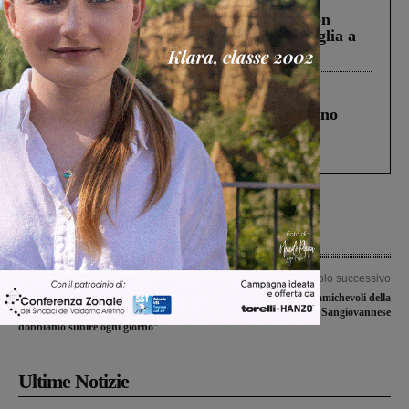
Scomparso da una struttura di Castiglion
Fiorentino l’uomo che aveva ucciso la figlia a
Levane nel 2020
Cronaca
4 Agosto 2026
Un anno fa la strage in A1 in cui morirono
Gianni, Giulia e Franco. Lo schianto, il
processo, lo stop ai sorpassi fra tir....
Articolo precedente
Articolo successivo
Caos treni, i pendolari raccontano le
Il calendario delle amichevoli della
loro esperienze: “Ecco quello che
Sangiovannese
dobbiamo subire ogni giorno”
Ultime Notizie