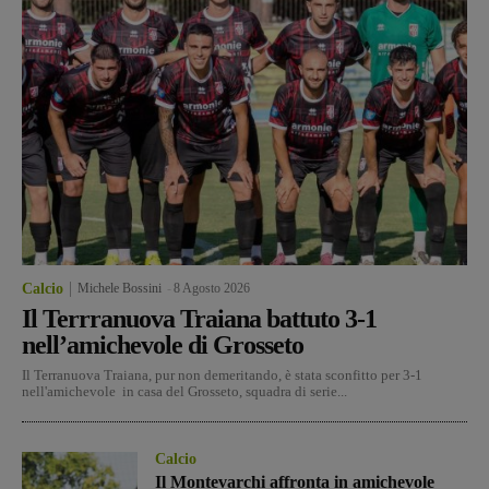
Calcio
Michele Bossini
-
8 Agosto 2026
Il Terrranuova Traiana battuto 3-1
nell’amichevole di Grosseto
Il Terranuova Traiana, pur non demeritando, è stata sconfitto per 3-1
nell'amichevole in casa del Grosseto, squadra di serie...
Calcio
Il Montevarchi affronta in amichevole