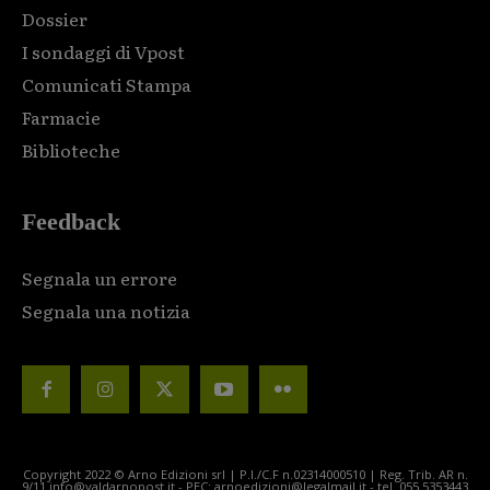
Dossier
I sondaggi di Vpost
Comunicati Stampa
Farmacie
Biblioteche
Feedback
Segnala un errore
Segnala una notizia
Copyright 2022 © Arno Edizioni srl | P.I./C.F n.02314000510 | Reg. Trib. AR n.
9/11 info@valdarnopost.it - PEC: arnoedizioni@legalmail.it - tel. 055.5353443