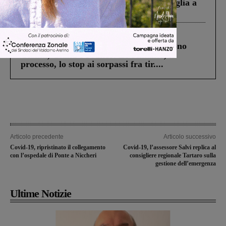
Fiorentino l’uomo che aveva ucciso la figlia a
Levane nel 2020
Cronaca
4 Agosto 2026
Un anno fa la strage in A1 in cui morirono
Gianni, Giulia e Franco. Lo schianto, il
processo, lo stop ai sorpassi fra tir....
Articolo precedente
Articolo successivo
Covid-19, ripristinato il collegamento
Covid-19, l’assessore Salvi replica al
con l’ospedale di Ponte a Niccheri
consigliere regionale Tartaro sulla
gestione dell’emergenza
Ultime Notizie