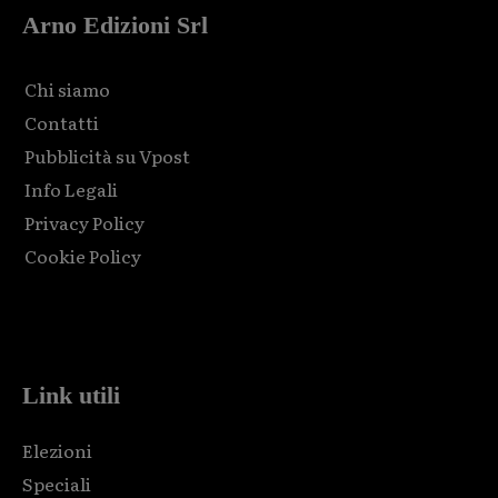
Arno Edizioni Srl
Chi siamo
Contatti
Pubblicità su Vpost
Info Legali
Privacy Policy
Cookie Policy
Html code here! Replace this with any non empty raw html
code and that's it.
Link utili
Elezioni
Speciali