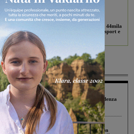
In vetrina
3 Agosto 2026
Estra Notizie agosto: Smart Cities, oltre 44mila
studenti coinvolti, torna il bando per lo sport e
debutta il podcast Estrair
Più lette
Figline Incisa Valdarno
1 Agosto 2026
Piscina di Figline finanziata oltre la scadenza
Pnrr, il gruppo di Fratelli d’Italia: “Un
ringraziamento al Governo”
Cronaca
3 Agosto 2026
Scomparso da una struttura di Castiglion